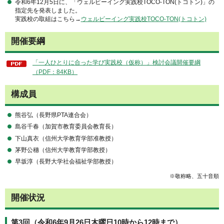
令和6年12月5日に、「ウェルビーイング実践校TOCO-TON(トコトン)」の
指定先を発表しました。
実践校の取組はこちら→
ウェルビーイング実践校TOCO-TON(トコトン)
開催要綱
「一人ひとりに合った学び実践校（仮称）」検討会議開催要綱
（PDF：84KB）
構成員
熊谷弘（長野県PTA連合会）
島谷千春（加賀市教育委員会教育長）
下山真衣（信州大学教育学部准教授）
茅野公穗（信州大学教育学部教授）
早坂淳（長野大学社会福祉学部教授）
※敬称略、五十音順
開催状況
第3回（令和6年9月26日木曜日10時から12時まで）