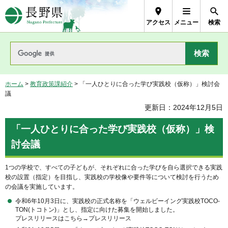
長野県Nagano Prefecture
アクセス
メニュー
検索
ホーム
>
教育政策課紹介
> 「一人ひとりに合った学び実践校（仮称）」検討会
議
更新日：2024年12月5日
「一人ひとりに合った学び実践校（仮称）」検
討会議
1つの学校で、すべての子どもが、それぞれに合った学びを自ら選択できる実践
校の設置（指定）を目指し、実践校の学校像や要件等について検討を行うため
の会議を実施しています。
令和6年10月3日に、実践校の正式名称を「ウェルビーイング実践校TOCO-
TON(トコトン)」とし、指定に向けた募集を開始しました。
プレスリリースはこちら→プレスリリース