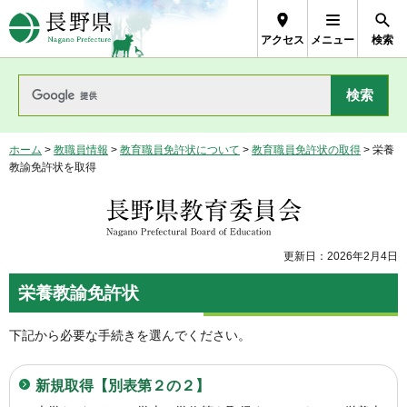
長野県Nagano Prefecture
アクセス
メニュー
検索
ホーム
>
教職員情報
>
教育職員免許状について
>
教育職員免許状の取得
> 栄養
教諭免許状を取得
長野県教育委員会
更新日：2026年2月4日
栄養教諭免許状
下記から必要な手続きを選んでください。
新規取得【別表第２の２】