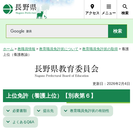
長野県Nagano Prefecture
アクセス
メニュー
検索
ホーム
>
教職員情報
>
教育職員免許状について
>
教育職員免許状の取得
> 養護
上位（養護教諭）
長野県教育委員会
更新日：2026年2月4日
上位免許（養護上位）【別表第６】
必要書類
提出先
教育職員免許状の有効性
よくあるQ&A