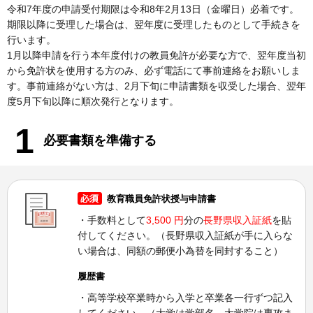
令和7年度の申請受付期限は令和8年2月13日（金曜日）必着です。
期限以降に受理した場合は、翌年度に受理したものとして手続きを
行います。
1月以降申請を行う本年度付けの教員免許が必要な方で、翌年度当初
から免許状を使用する方のみ、必ず電話にて事前連絡をお願いしま
す。事前連絡がない方は、2月下旬に申請書類を収受した場合、翌年
度5月下旬以降に順次発行となります。
1
必要書類を準備する
教育職員免許状授与申請書
・手数料として
3,500 円
分の
長野県収入証紙
を貼
付してください。（長野県収入証紙が手に入らな
い場合は、同額の郵便小為替を同封すること）
履歴書
・高等学校卒業時から入学と卒業各一行ずつ記入
してください。（大学は学部名、大学院は専攻ま