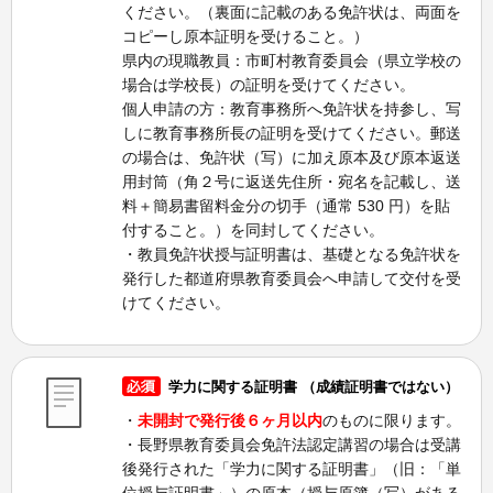
ください。（裏面に記載のある免許状は、両面を
コピーし原本証明を受けること。）
県内の現職教員：市町村教育委員会（県立学校の
場合は学校長）の証明を受けてください。
個人申請の方：教育事務所へ免許状を持参し、写
しに教育事務所長の証明を受けてください。郵送
の場合は、免許状（写）に加え原本及び原本返送
用封筒（角２号に返送先住所・宛名を記載し、送
料＋簡易書留料金分の切手（通常 530 円）を貼
付すること。）を同封してください。
・教員免許状授与証明書は、基礎となる免許状を
発行した都道府県教育委員会へ申請して交付を受
けてください。
学力に関する証明書 （成績証明書ではない）
・
未開封で発行後６ヶ月以内
のものに限ります。
・長野県教育委員会免許法認定講習の場合は受講
後発行された「学力に関する証明書」（旧：「単
位授与証明書」）の原本（授与原簿（写）がある