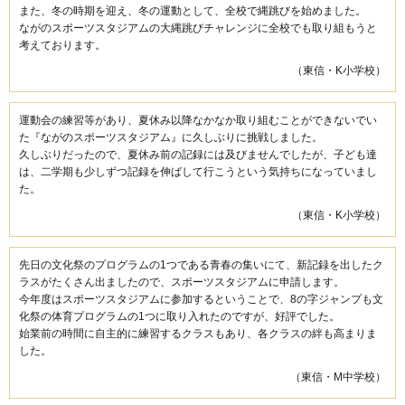
また、冬の時期を迎え、冬の運動として、全校で縄跳びを始めました。
ながのスポーツスタジアムの大縄跳びチャレンジに全校でも取り組もうと
考えております。
（東信・K小学校）
運動会の練習等があり、夏休み以降なかなか取り組むことができないでい
た『ながのスポーツスタジアム』に久しぶりに挑戦しました。
久しぶりだったので、夏休み前の記録には及びませんでしたが、子ども達
は、二学期も少しずつ記録を伸ばして行こうという気持ちになっていまし
た。
（東信・K小学校）
先日の文化祭のプログラムの1つである青春の集いにて、新記録を出したク
ラスがたくさん出ましたので、スポーツスタジアムに申請します。
今年度はスポーツスタジアムに参加するということで、8の字ジャンプも文
化祭の体育プログラムの1つに取り入れたのですが、好評でした。
始業前の時間に自主的に練習するクラスもあり、各クラスの絆も高まりま
した。
（東信・M中学校）