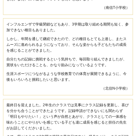
（南信T小学校）
インフルエンザで学級閉鎖などもあり、3学期は取り組める期間も短く、参
加できない種目もありました。
しかし、年間を通して継続できたので、どの種目もとても上達し、またス
ムーズに進められるようになっており、そんな姿からも子どもたちの成長
を感じることができました。
自分たちの記録に挑戦するという気持ちで、毎回取り組んできましたが、
賞状をいただけることも、かなり励みになっているようです。
生涯スポーツにつながるような学校教育での体育が展開できるように、今
後もいろいろと挑戦したいと思います。
（北信N小学校）
最終日を迎えました。2年生のクラスでは見事にクラス記録を更新し、喜び
を分かち合うことができたようです。記録申請ができないにも関わらず
「明日もやりたい！」という声が自然とあがり、クラスとしての一体感を
味わうことにやりがいを感じている子ども達に成長を感じると担任の先生
がお話してくださいました。