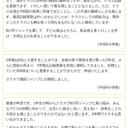
さて、我がクラスの2年間の挑戦の最終日ですが、残念ながら、クラス記録
を更新できず、くやしい思いで幕を閉じることとなりました。ただ、クラ
ス全員が700回の世界に到達できたことに、この子達の素晴らしさを感じま
す。最高記録更新は叶いませんでしたが、クラスとしての団結力は、県内
どこのクラスにも胸を張って誇れるものになったと確信しています。
8の字ジャンプを通して、子ども達はもちろん、私自身も多くのことを学
び、大切なものを得ることができました。
（中信K小学校）
2学期は6位に入賞することができ、全校の前で賞状を受け取った2年生。さ
らに意欲が高まり、3学期も記録更新を目指し挑戦してきました。目標とし
ていた500回をついに更新することができたので、申請いたします。
クラスで連続ジャンプにも挑戦しました。
（中信H小学校）
最後の申請です。1年生の時からクラスで8の字ジャンプに取り組み、みん
なで1つの目標に向かって、お互いに励まし合い、支え合い、頑張ることの
大切さを感じることができたのではないかと思います。2年間でステキな思
い出ができました。
これからクラス替えになりますが、大縄で学んだことを新しいクラスでも