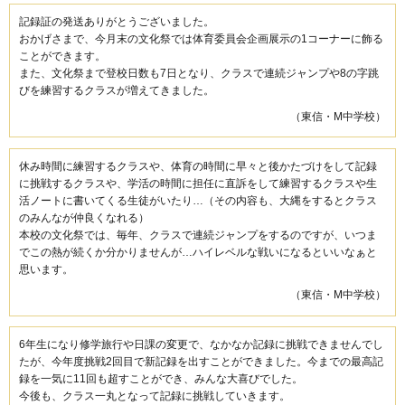
記録証の発送ありがとうございました。
おかげさまで、今月末の文化祭では体育委員会企画展示の1コーナーに飾る
ことができます。
また、文化祭まで登校日数も7日となり、クラスで連続ジャンプや8の字跳
びを練習するクラスが増えてきました。
（東信・M中学校）
休み時間に練習するクラスや、体育の時間に早々と後かたづけをして記録
に挑戦するクラスや、学活の時間に担任に直訴をして練習するクラスや生
活ノートに書いてくる生徒がいたり…（その内容も、大縄をするとクラス
のみんなが仲良くなれる）
本校の文化祭では、毎年、クラスで連続ジャンプをするのですが、いつま
でこの熱が続くか分かりませんが…ハイレベルな戦いになるといいなぁと
思います。
（東信・M中学校）
6年生になり修学旅行や日課の変更で、なかなか記録に挑戦できませんでし
たが、今年度挑戦2回目で新記録を出すことができました。今までの最高記
録を一気に11回も超すことができ、みんな大喜びでした。
今後も、クラス一丸となって記録に挑戦していきます。