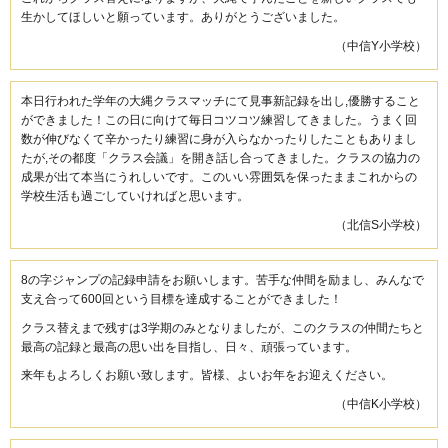
生かしてほしいと願っています。ありがとうございました。
（中信Y小学校）
本日行われた学年の大縄クラスマッチにて見事新記録を出し,優勝すること
ができました！この日に向けて毎日コツコツ練習してきました。うまく回
数が伸びなくて辛かったり練習に身が入らなかったりしたこともありまし
たが,その都度「クラス会議」を開き話し合ってきました。クラスの協力の
成果が出て本当にうれしいです。このいい雰囲気を保ったままこれからの
学校生活も過ごしていければと思います。
（北信S小学校）
8の字ジャンプの記録申請をお願いします。苦手な仲間を励まし、みんなで
支え合って600回という目標を達成することができました！
クラス替えまで残すは3学期のみとなりましたが、このクラスの仲間たちと
最高の記録と最高の思い出を目指し、日々、頑張っています。
来年もよろしくお願い致します。皆様、よいお年をお迎えください。
（中信K小学校）