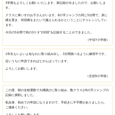
3学期もよろしくお願いいたします。新記録が出ましたので、お願いしま
す。
クラスに車いすのお子さんがいます。8の字ジャンプの同じ5分間で、床に
縄を置き、何回縄をまたいで越えられるかということにチャレンジしてい
ます。
今日の5分間で初の3ケタ“100回”を記録することができました。
（中信Y小学校）
1年生もいよいよ短なわに取り組み出し、3分間跳べるように練習中です。
近いうちに申請できればとがんばっています。
よろしくお願いします。
（北信N小学校）
この度、朝の全校運動で大縄跳びに取り組み、数クラスが8の字ジャンプの
記録に挑戦しました。
私自身、初めての申請になりますので、手続きに不手際がありましたら、
ご連絡ください。
よろしくお願い致します。