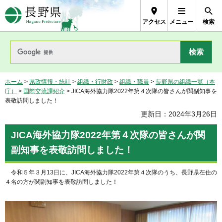
長野県Nagano Prefecture
アクセス
メニュー
検索
ホーム
>
県政情報・統計
>
組織・行財政
>
組織・職員
>
長野県の組織一覧（本
庁）
>
国際交流課紹介
> JICA海外協力隊2022年第４次隊の皆さんが関副知事を
表敬訪問しました！
更新日：2024年3月26日
JICA海外協力隊2022年第４次隊の皆さんが関
副知事を表敬訪問しました！
令和５年３月13日に、JICA海外協力隊2022年第４次隊のうち、長野県在住の
４名の方が関副知事を表敬訪問しました！