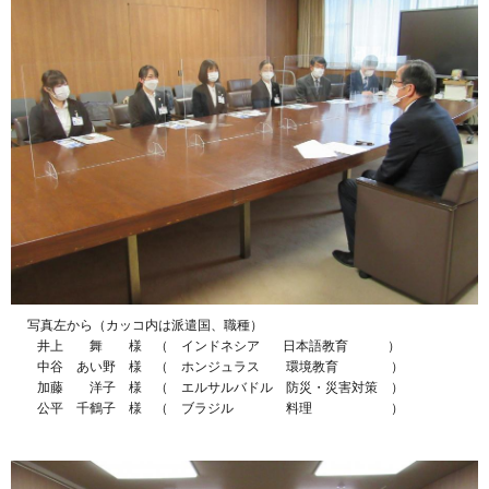
写真左から（カッコ内は派遣国、職種）
井上 舞 様 （ インドネシア 日本語教育 ）
中谷 あい野 様 （ ホンジュラス 環境教育 ）
加藤 洋子 様 （ エルサルバドル 防災・災害対策 ）
公平 千鶴子 様 （ ブラジル 料理 ）