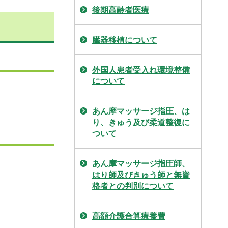
後期高齢者医療
臓器移植について
外国人患者受入れ環境整備
について
あん摩マッサージ指圧、は
り、きゅう及び柔道整復に
ついて
あん摩マッサージ指圧師、
はり師及びきゅう師と無資
格者との判別について
高額介護合算療養費