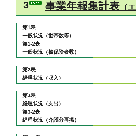
3
事業年報集計表
（エ
第1表
一般状況（世帯数等）
第1-2表
一般状況（被保険者数）
第2表
経理状況（収入）
第3表
経理状況（支出）
第3-2表
経理状況（介護分再掲）