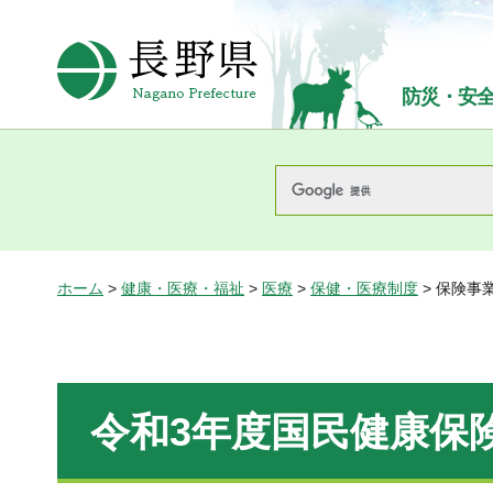
長野県Nagano Prefecture
防災・安
ホーム
>
健康・医療・福祉
>
医療
>
保健・医療制度
> 保険事
令和3年度国民健康保