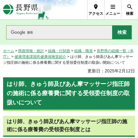
長野県Nagano Prefecture
アクセス
メニュー
検索
ホーム
>
県政情報・統計
>
組織・行財政
>
組織・職員
>
長野県の組織一覧（本
庁）
>
健康増進課国民健康保険室紹介
> はり師、きゅう師及びあん摩マッサー
ジ指圧師の施術に係る療養費に関する受領委任制度の取扱い開始について
更新日：2025年2月12日
はり師、きゅう師及びあん摩マッサージ指圧師
の施術に係る療養費に関する受領委任制度の取
扱いについて
はり師、きゅう師及びあん摩マッサージ指圧師の施
術に係る療養費の受領委任制度とは