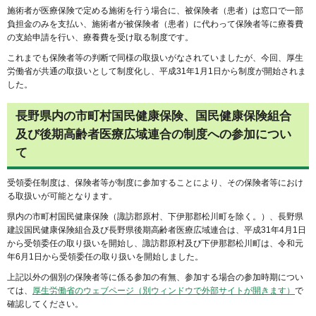
施術者が医療保険で定める施術を行う場合に、被保険者（患者）は窓口で一部
負担金のみを支払い、施術者が被保険者（患者）に代わって保険者等に療養費
の支給申請を行い、療養費を受け取る制度です。
これまでも保険者等の判断で同様の取扱いがなされていましたが、今回、厚生
労働省が共通の取扱いとして制度化し、平成31年1月1日から制度が開始されま
した。
長野県内の市町村国民健康保険、国民健康保険組合
及び後期高齢者医療広域連合の制度への参加につい
て
受領委任制度は、保険者等が制度に参加することにより、その保険者等におけ
る取扱いが可能となります。
県内の市町村国民健康保険（諏訪郡原村、下伊那郡松川町を除く。）、長野県
建設国民健康保険組合及び長野県後期高齢者医療広域連合は、平成31年4月1日
から受領委任の取り扱いを開始し、諏訪郡原村及び下伊那郡松川町は、令和元
年6月1日から受領委任の取り扱いを開始しました。
上記以外の個別の保険者等に係る参加の有無、参加する場合の参加時期につい
ては、
厚生労働省のウェブページ（別ウィンドウで外部サイトが開きます）
で
確認してください。