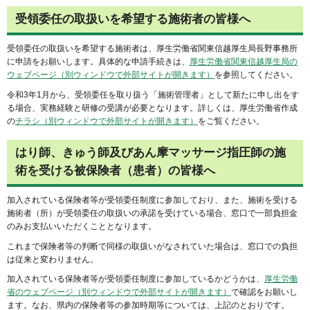
受領委任の取扱いを希望する施術者の皆様へ
受領委任の取扱いを希望する施術者は、厚生労働省関東信越厚生局長野事務所
に申請をお願いします。具体的な申請手続きは、
厚生労働省関東信越厚生局の
ウェブページ（別ウィンドウで外部サイトが開きます）
を参照してください。
令和3年1月から、受領委任を取り扱う「施術管理者」として新たに申し出をす
る場合、実務経験と研修の受講が必要となります。詳しくは、厚生労働省作成
の
チラシ（別ウィンドウで外部サイトが開きます）
をご覧ください。
はり師、きゅう師及びあん摩マッサージ指圧師の施
術を受ける被保険者（患者）の皆様へ
加入されている保険者等が受領委任制度に参加しており、また、施術を受ける
施術者（所）が受領委任の取扱いの承諾を受けている場合、窓口で一部負担金
のみお支払いいただくこととなります。
これまで保険者等の判断で同様の取扱いがなされていた場合は、窓口での負担
は従来と変わりません。
加入されている保険者等が受領委任制度に参加しているかどうかは、
厚生労働
省のウェブページ（別ウィンドウで外部サイトが開きます）
で確認をお願いし
ます。なお、県内の保険者等の参加時期等については、上記のとおりです。