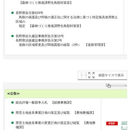
【森林づくり推進課野生鳥獣対策室】
長野県告示第629号
鳥獣の保護及び狩猟の適正化に関する法律に基づく特定猟具使用禁止
区域の
指定 【森林づくり推進課野生鳥獣対策室】
長野県佐久建設事務所告示第15号
長野県須坂建設事務所告示第2号
道路の区域変更及び関係図面の縦覧（2件） 【道路管理課】
画面サイズで表示
≪公告≫
総合評価一般競争入札 【総務事務課】
県営土地改良事業計画の策定及び縦覧 【農地整備課】
10月
県営土地改良事業の変更計画の策定及び縦覧 【農地整
備課】
F：5