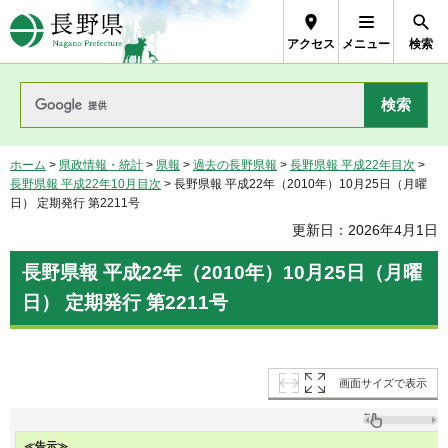
長野県Nagano Prefecture
アクセス
メニュー
検索
ホーム
>
県政情報・統計
>
県報
>
過去の長野県報
>
長野県報 平成22年目次
>
長野県報 平成22年10月目次
> 長野県報 平成22年（2010年）10月25日（月曜
日） 定期発行 第2211号
更新日：2026年4月1日
長野県報 平成22年（2010年）10月25日（月曜
日） 定期発行 第2211号
画面サイズで表示
≪告示≫