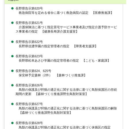
長野県告示第620号
救急病院等を定める省令に基づく救急病院の認定 【医療推進課】
長野県告示第621号
介護保険法に基づく指定居宅サービス事業者及び指定介護予防サービ
ス事業者の指定 【健康長寿課介護支援室】
長野県告示第622号
長野県信濃学園の指定管理者の指定 【障害者支援課】
長野県告示第623号
長野県松本あさひ学園の指定管理者の指定 【こども・家庭課】
長野県告示第624、625号
保安林予定森林（2件） 【森林づくり推進課】
長野県告示第626号
鳥獣の保護及び狩猟の適正化に関する法律に基づく鳥獣保護区の存続
期間の更新 【森林づくり推進課野生鳥獣対策室】
長野県告示第627号
鳥獣の保護及び狩猟の適正化に関する法律に基づく鳥獣保護区の解除
【森林づくり推進課野生鳥獣対策室】
長野県告示第628号
鳥獣の保護及び狩猟の適正化に関する法律に基づく休猟区の指定