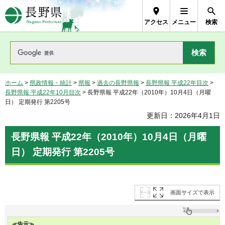
長野県Nagano Prefecture
アクセス
メニュー
検索
ホーム
>
県政情報・統計
>
県報
>
過去の長野県報
>
長野県報 平成22年目次
>
長野県報 平成22年10月目次
> 長野県報 平成22年（2010年）10月4日（月曜
日） 定期発行 第2205号
更新日：2026年4月1日
長野県報 平成22年（2010年）10月4日（月曜
日） 定期発行 第2205号
画面サイズで表示
≪告示≫