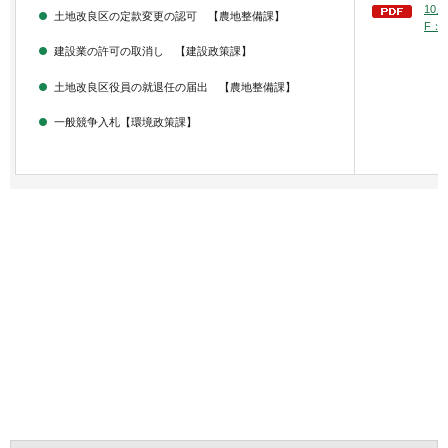
10
土地改良区の定款変更の認可 【農地整備課】
F：1
建設業の許可の取消し 【建設政策課】
土地改良区役員の就退任の届出 【農地整備課】
一般競争入札【環境政策課】