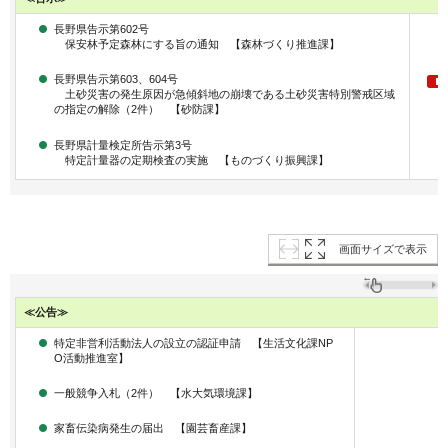
長野県告示第602号
保安林予定森林にする旨の通知 【森林づくり推進課】
長野県告示第603、604号
土砂災害の発生原因が急傾斜地の崩壊である土砂災害特別警戒区域
の指定の解除（2件） 【砂防課】
長野県計量検定所告示第3号
特定計量器の定期検査の実施 【ものづくり振興課】
画面サイズで表示
≪公告≫
特定非営利活動法人の設立の認証申請 【生活文化課NP
O活動推進室】
一般競争入札（2件） 【水大気環境課】
家畜伝染病発生の届出 【園芸畜産課】