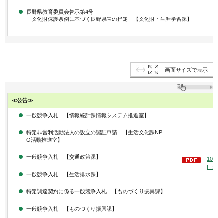
長野県教育委員会告示第4号
文化財保護条例に基づく長野県宝の指定 【文化財・生涯学習課】
画面サイズで表示
≪公告≫
一般競争入札 【情報統計課情報システム推進室】
特定非営利活動法人の設立の認証申請 【生活文化課NP
O活動推進室】
一般競争入札 【交通政策課】
10
F：6
一般競争入札 【生活排水課】
特定調達契約に係る一般競争入札 【ものづくり振興課】
一般競争入札 【ものづくり振興課】