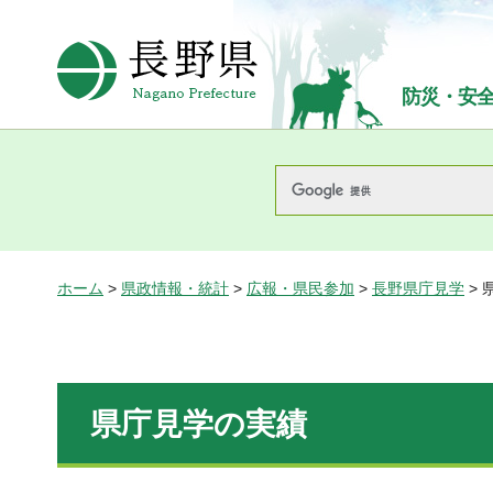
長野県Nagano Prefecture
防災・安
ホーム
>
県政情報・統計
>
広報・県民参加
>
長野県庁見学
> 
県庁見学の実績