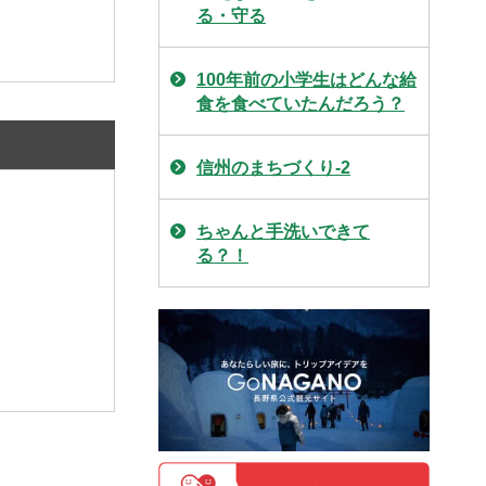
る・守る
100年前の小学生はどんな給
食を食べていたんだろう？
信州のまちづくり-2
ちゃんと手洗いできて
る？！