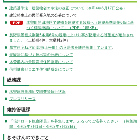
建築基準法・建築物省エネ法の改正について（令和4年6月17日公布）
建設発生土の民間受入地の公募について
木曽町開田地区で建物を建築する皆様へ（建築基準法第6条に基
づく確認申請について）（PDF：185KB）
長野県景観規則第5条第6号の規定により知事が指
定する
眺望点が追加され
ました。
（上松町4件、大桑村2件）
県営住宅ねざめ団地(上松町）の入居者を随時募集しています
。
景観法に基づく届出等の公表について
木曽郡内の景観育成住民協定について
信州健康ゼロエネ住宅助成金について
総務課
木曽建設事務所交際費等執行状況
プレスリリース
維持管理課
「信州ロード観察隊員」を募集します。ふるってご応募ください！（募集期
間：令和8年7月1日～令和8年7月23日）
きそけんのできごと