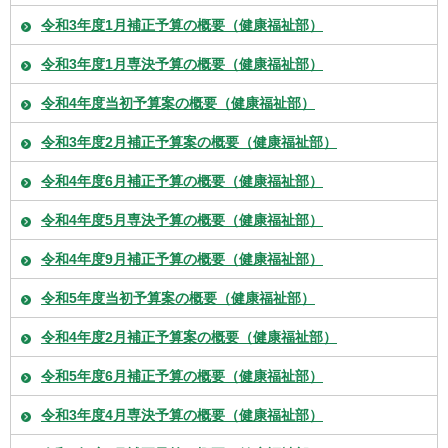
令和3年度1月補正予算の概要（健康福祉部）
令和3年度1月専決予算の概要（健康福祉部）
令和4年度当初予算案の概要（健康福祉部）
令和3年度2月補正予算案の概要（健康福祉部）
令和4年度6月補正予算の概要（健康福祉部）
令和4年度5月専決予算の概要（健康福祉部）
令和4年度9月補正予算の概要（健康福祉部）
令和5年度当初予算案の概要（健康福祉部）
令和4年度2月補正予算案の概要（健康福祉部）
令和5年度6月補正予算の概要（健康福祉部）
令和3年度4月専決予算の概要（健康福祉部）