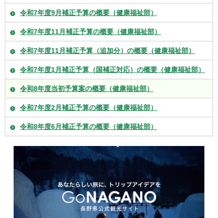
令和7年度9月補正予算の概要（健康福祉部）
令和7年度11月補正予算の概要（健康福祉部）
令和7年度11月補正予算（追加分）の概要（健康福祉部）
令和7年度1月補正予算（国補正対応）の概要（健康福祉部）
令和8年度当初予算案の概要（健康福祉部）
令和7年度2月補正予算の概要（健康福祉部）
令和8年度6月補正予算の概要（健康福祉部）