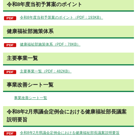
令和8年度当初予算案のポイント
令和8年度当初予算案のポイント（PDF：193KB）
健康福祉部施策体系
健康福祉部施策体系（PDF：78KB）
主要事業一覧
主要事業一覧（PDF：482KB）
事業改善シート一覧
事業改善シート一覧
令和8年2月県議会定例会における健康福祉部長議案
説明要旨
令和8年2月県議会定例会における健康福祉部長議案説明要旨