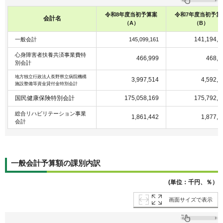
令和8年度当初予算案
令和7年度当初予算
会計名
（A）
（B）
141,194,7
一般会計
145,099,161
心身障害者扶養共済事業費特
466,999
468,6
別会計
地方独立行政法人長野県立病院機構
3,997,514
4,592,2
施設整備等資金貸付金特別会計
国民健康保険特別会計
175,058,169
175,792,5
総合リハビリテーション事業
1,861,442
1,877,2
会計
一般会計予算額の課別内訳
(単位：千円、％）
画面サイズで表示