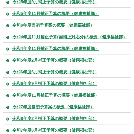
令和5年度9月補正予算の概要（健康福祉部）
令和5年度11月補正予算の概要（健康福祉部）
令和6年度当初予算案の概要（健康福祉部）
令和4年度11月補正予算(国補正対応分)の概要（健康福祉部）
令和4年度11月補正予算の概要（健康福祉部）
令和5年度2月補正予算の概要（健康福祉部）
令和6年度6月補正予算の概要（健康福祉部）
令和6年度9月補正予算の概要（健康福祉部）
令和6年度11月補正予算の概要（健康福祉部）
令和7年度当初予算案の概要（健康福祉部）
令和6年度2月補正予算の概要（健康福祉部）
令和7年度6月補正予算の概要（健康福祉部）