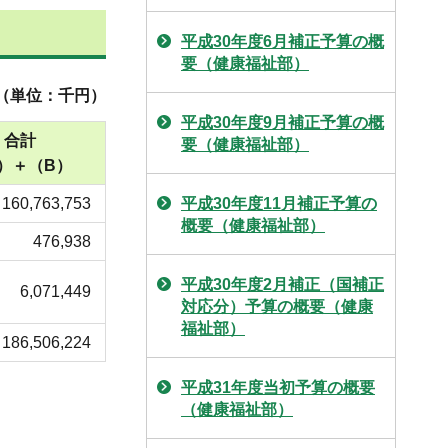
平成30年度6月補正予算の概
要（健康福祉部）
（単位：千円）
平成30年度9月補正予算の概
合計
要（健康福祉部）
）＋（B）
160,763,753
平成30年度11月補正予算の
概要（健康福祉部）
476,938
平成30年度2月補正（国補正
6,071,449
対応分）予算の概要（健康
福祉部）
186,506,224
平成31年度当初予算の概要
（健康福祉部）