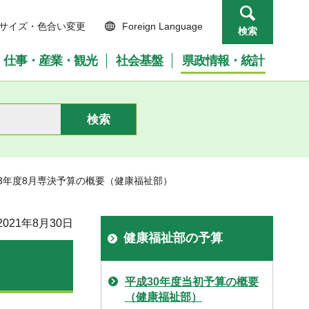
サイズ・色合い変更
Foreign Language
検索
仕事・産業・観光
社会基盤
県政情報・統計
和3年度8月専決予算の概要（健康福祉部）
021年8月30日
健康福祉部の予算
平成30年度当初予算の概要
（健康福祉部）