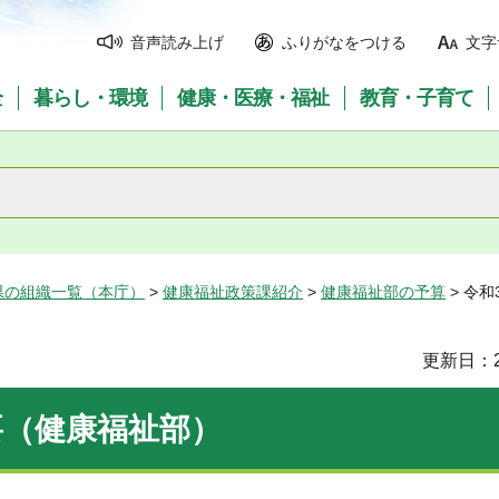
音声読み上げ
ふりがなをつける
文字
全
暮らし・環境
健康・医療・福祉
教育・子育て
県の組織一覧（本庁）
>
健康福祉政策課紹介
>
健康福祉部の予算
> 令
更新日：2
要（健康福祉部）