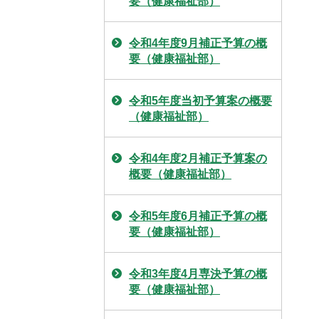
要（健康福祉部）
令和4年度9月補正予算の概
要（健康福祉部）
令和5年度当初予算案の概要
（健康福祉部）
令和4年度2月補正予算案の
概要（健康福祉部）
令和5年度6月補正予算の概
要（健康福祉部）
令和3年度4月専決予算の概
要（健康福祉部）