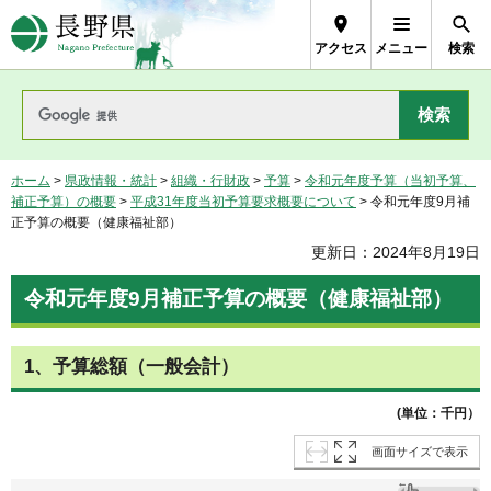
長野県Nagano Prefecture
アクセス
メニュー
検索
ホーム
>
県政情報・統計
>
組織・行財政
>
予算
>
令和元年度予算（当初予算、
補正予算）の概要
>
平成31年度当初予算要求概要について
> 令和元年度9月補
正予算の概要（健康福祉部）
更新日：2024年8月19日
令和元年度9月補正予算の概要（健康福祉部）
1、予算総額（一般会計）
(単位：千円）
画面サイズで表示