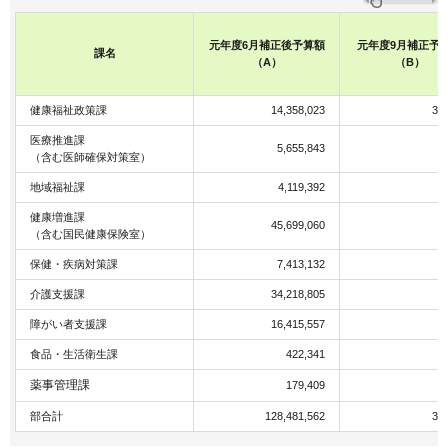
元年度6月補正後予算額
元年度9月補正予
課名
（A）
（B）
健康福祉政策課
14,358,023
30
医療推進課
5,655,843
（含む医師確保対策室）
地域福祉課
4,119,392
健康増進課
45,699,060
（含む国民健康保険室）
保健・疾病対策課
7,413,132
介護支援課
34,218,805
障がい者支援課
16,415,557
食品・生活衛生課
422,341
薬事管理課
179,409
部合計
128,481,562
30