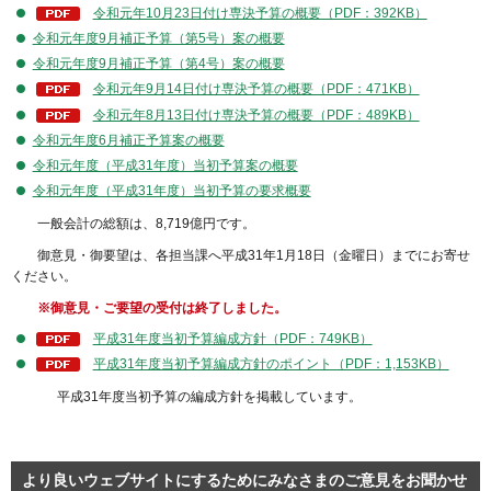
令和元年10月23日付け専決予算の概要（PDF：392KB）
令和元年度9月補正予算（第5号）案の概要
令和元年度9月補正予算（第4号）案の概要
令和元年9月14日付け専決予算の概要（PDF：471KB）
令和元年8月13日付け専決予算の概要（PDF：489KB）
令和元年度6月補正予算案の概要
令和元年度（平成31年度）当初予算案の概要
令和元年度（平成31年度）当初予算の要求概要
一般会計の総額は、8,719億円です。
御意見・御要望は、各担当課へ平成31年1月18日（金曜日）までにお寄せ
ください。
※御意見・ご要望の受付は終了しました。
平成31年度当初予算編成方針（PDF：749KB）
平成31年度当初予算編成方針のポイント（PDF：1,153KB）
平成31年度当初予算の編成方針を掲載しています。
より良いウェブサイトにするためにみなさまのご意見をお聞かせ