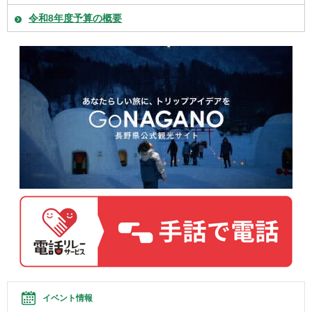
令和8年度予算の概要
イベント情報