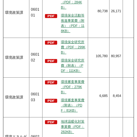
（PDF：284K
B）
0601
80,738
26,171
環境政策課
01
環境保全活動等
推進事業費（附
表）（PDF：11
8KB）
環境保全研究所
費（PDF：299K
B）
0601
105,780
80,957
環境政策課
02
環境保全研究所
費（附表）（P
DF：111KB）
環境審査事業費
（PDF：279K
B）
0601
6,685
8,454
環境政策課
03
環境審査事業費
（附表）（PD
F：81KB）
地球温暖化対策
事業費（PDF：
282KB）
環境エネルギ
0602