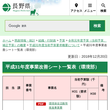
長野県Nagano Prefecture
アクセス
メニュー
検索
ホーム
>
県政情報・統計
>
組織・行財政
>
予算
>
令和元年度予算（当初予算、
補正予算）の概要
>
平成31年度当初予算要求概要について
> 平成31年度事業改
善シート一覧表（環境部）
更新日：2018年12月20日
平成31年度事業改善シート一覧表（環境部）
当初予算額（千
円）
事業
備
担 当 課
事業名
番号
考
H31（要求
H30
額）
環境保全活動等
推進事業費