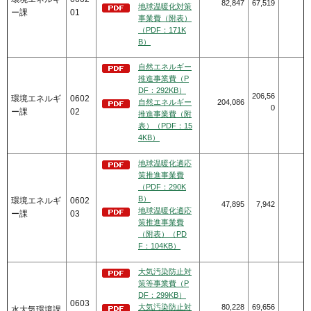
82,847
67,519
地球温暖化対策
ー課
01
事業費（附表）
（PDF：171K
B）
自然エネルギー
推進事業費（P
DF：292KB）
206,56
環境エネルギ
0602
自然エネルギー
204,086
0
ー課
02
推進事業費（附
表）（PDF：15
4KB）
地球温暖化適応
策推進事業費
（PDF：290K
B）
環境エネルギ
0602
47,895
7,942
地球温暖化適応
ー課
03
策推進事業費
（附表）（PD
F：104KB）
大気汚染防止対
策等事業費（P
DF：299KB）
0603
大気汚染防止対
80,228
69,656
水大気環境課