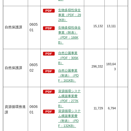
生物多様性保全
事業（PDF：29
2KB）
0605
15,132
13,111
自然保護課
生物多様性保全
01
事業（附表）
（PDF：166K
B）
自然公園事業
（PDF：305K
B）
183,64
0605
296,332
自然保護課
3
02
自然公園事業
（附表）（PD
F：161KB）
資源循環システ
ム構築事業費
（PDF：277K
B）
資源循環推進
0606
11,729
6,794
資源循環システ
課
01
ム構築事業費
（附表）（PD
F：132KB）