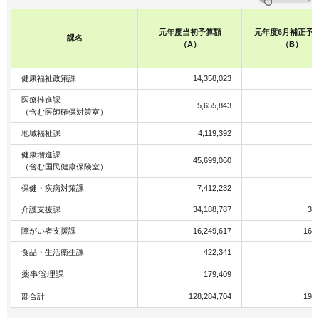
元年度当初予算額
元年度6月補正予
課名
（A）
（B）
健康福祉政策課
14,358,023
医療推進課
5,655,843
（含む医師確保対策室）
地域福祉課
4,119,392
健康増進課
45,699,060
（含む国民健康保険室）
保健・疾病対策課
7,412,232
介護支援課
34,188,787
30
障がい者支援課
16,249,617
165
食品・生活衛生課
422,341
薬事管理課
179,409
部合計
128,284,704
196