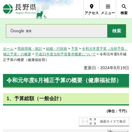
長野県Nagano Prefecture
アクセス
メニュー
検索
ホーム
>
県政情報・統計
>
組織・行財政
>
予算
>
令和元年度予算（当初予算、
補正予算）の概要
>
平成31年度当初予算要求概要について
> 令和元年度6月補
正予算の概要（健康福祉部）
更新日：2024年8月19日
令和元年度6月補正予算の概要（健康福祉部）
1、予算総額（一般会計）
(単位：千円）
画面サイズで表示