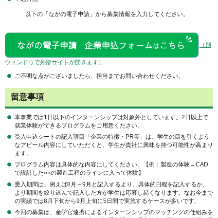
以下の「ながの電子申請」から募集情報を入力してください。
（別
ウィンドウで外部サイトが開きます）
ご不明な点がございましたら、担当までお問い合わせください。
留意事項
本事業では1日以下のインターンシップは対象外としています。2日以上で
就業体験ができるプログラムをご用意ください。
受入申込シートの記入項目「企業の特徴・PR等」は、学生の目を引くよう
なアピール内容にしていただくと、学生が貴社に興味を持つ可能性が高まり
ます。
プログラム内容は具体的な内容にしてください。【例：製造の体験→CAD
で設計した○○の製造工程のラインに入って体験】
受入期間は、例えば8月～9月と記入するより、具体的日程を記入するか、
より期間を絞り込んで記入した方が学生は応募し易くなります。なお今まで
の実績では8月下旬から9月上旬に5日間で実施するケースが多いです。
今回の募集は、産学官連携によるインターンシップのマッチングの仕組みを