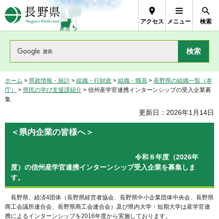
長野県Nagano Prefecture
アクセス
メニュー
検索
ホーム
>
県政情報・統計
>
組織・行財政
>
組織・職員
>
長野県の組織一覧（本
庁）
>
県民の学び支援課紹介
> 信州産学官連携インターンシップの受入企業募
集
更新日：2026年1月14日
＜県内企業の皆様へ＞
令和８年度（2026年
度）の信州産学官連携インターンシップ受入企業を募集しま
す。
長野県、経済4団体（長野県経営者協会、長野県中小企業団体中央会、長野県
商工会議所連合会、長野県商工会連合会）及び県内大学・短期大学は産学官連
携によるインターンシップを2016年度から実施しております。