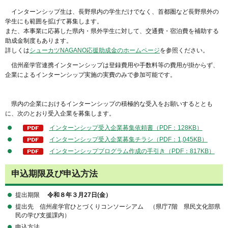
インターンシップ生は、長野県内の学生だけでなく、首都圏など長野県外の
学生にも範囲を拡げて募集します。
また、本事業に応募した県内・県外学生に対して、交通費・宿泊費を補助する
助成金制度もあります。
詳しくは
シューカツNAGANO応援助成金のホームページ
を参照ください。
信州産学官連携インターンシップは登録費用や手数料等の費用が掛からず、
企業によるインターンシップ実施の実費のみで参加可能です。
県内の企業におけるインターンシップの積極的な受入をお願いするととも
に、次のとおり受入企業を募集します。
インターンシップ受入企業募集依頼書（PDF：128KB）
インターンシップ受入企業募集チラシ（PDF：1,045KB）
インターンシッププログラム作成の手引き（PDF：817KB）
申込期限及び申込方法
提出期限
令和８年３月27日(金）
提出先 信州産学官ひとづくりコンソーシアム （県庁7階 県民文化部県
民の学び支援課内）
申込方法