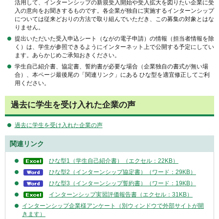
活用して、インターンシップの新規受入開始や受入拡大を図りたい企業に受
入の意向をお聞きするものです。各企業が独自に実施するインターンシップ
については従来どおりの方法で取り組んでいただき、この募集の対象とはな
りません。
提出いただいた受入申込シート（ながの電子申請）の情報（担当者情報を除
く）は、学生が参照できるようにインターネット上で公開する予定にしてい
ます。あらかじめご承知おきください。
学生自己紹介書、協定書、誓約書が必要な場合（企業独自の書式が無い場
合）、本ページ最後尾の「関連リンク」にある ひな型を適宜修正してご利
用ください。
過去に学生を受け入れた企業の声
過去に学生を受け入れた企業の声
関連リンク
ひな型1（学生自己紹介書）（エクセル：22KB）
ひな型2（インターンシップ協定書）（ワード：29KB）
ひな型3（インターンシップ誓約書）（ワード：19KB）
インターンシップ実習評価報告書（エクセル：31KB）
インターンシップ企業様アンケート（別ウィンドウで外部サイトが開
きます）