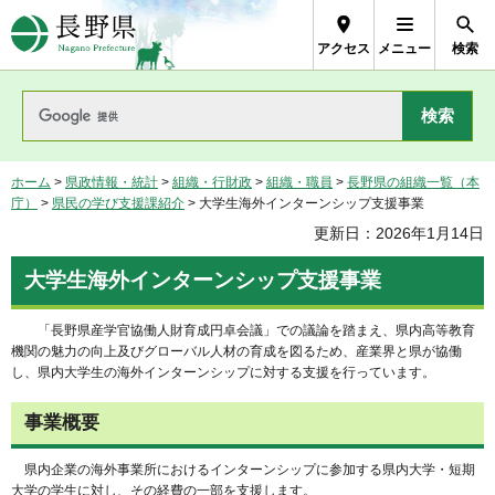
長野県Nagano Prefecture
アクセス
メニュー
検索
ホーム
>
県政情報・統計
>
組織・行財政
>
組織・職員
>
長野県の組織一覧（本
庁）
>
県民の学び支援課紹介
> 大学生海外インターンシップ支援事業
更新日：2026年1月14日
大学生海外インターンシップ支援事業
「長野県産学官協働人財育成円卓会議」での議論を踏まえ、県内高等教育
機関の魅力の向上及びグローバル人材の育成を図るため、産業界と県が協働
し、県内大学生の海外インターンシップに対する支援を行っています。
事業概要
県内企業の海外事業所におけるインターンシップに参加する県内大学・短期
大学の学生に対し、その経費の一部を支援します。