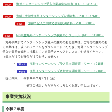
海外インターンシップ受入企業募集依頼書（PDF：138KB）
・
別紙1 大学生海外インターンシップ説明資料（PDF：377KB）
・
別紙2 記入に関する詳細説明資料（PDF：80KB）
・
R8年度海外インターンシップ事業スケジュール（PDF：112KB）
海外事業所でインターンシップ受入の意向のある企業様、ご寄付の意向のあ
る企業様は、以下のファイルをダウンロードいただき、海外インターンシップ
受入企業照会資料に掲載している電子メールアドレスまでお送りください。
（受入だけでも寄付だけでも構いません）
・
海外インターンシップ受入意向調査票（ワード：21KB）
・
海外インターンシップ寄付意向調査票（ワード：21KB）
提出期限 令和８年２月27日（金）
ぜひご検討いただきたくよろしくお願い申し上げます。
事業実施状況
令和７年度