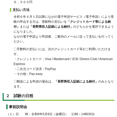
６，５００円
支払い方法
令和６年４月１日以降にながの電子申請サービス（電子申請）により受
験の申込する方は、受験料の支払いを
「クレジットカード等による納
付」
または
「長野県収入証紙による納付」
のどちらかを選択できるよう
になりました。
ながの電子申請より申請後、ご案内のメールに従って支払いを行ってく
ださい。
〇手数料の支払いには、次のクレジットカード等がご利用いただけま
す。
・クレジットカード：Visa / Mastercard / JCB / Diners Club / American
Express
・二次元コード決済：PayPay
・その他：Pay-easy
〇郵送による申請の場合は、
「長野県収入証紙による納付」
のみとなり
ます。
２ 試験の日程
事前説明会
（１）日 時：令和8年5月8日（金曜日） 11時～14時30分