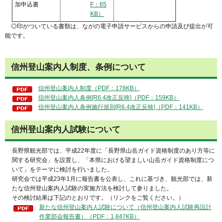
加申込書
F：65
KB）
◎印がついている書類は、ながの電子申請サービスからの申請及び提出が可
能です。
信州登山案内人制度、条例について
信州登山案内人制度（PDF：178KB）
信州登山案内人条例[R6.4改正反映]（PDF：159KB）
信州登山案内人条例施行規則[R6.4改正反映]（PDF：141KB）
信州登山案内人試験について
長野県観光部では、平成22年度に「長野県山岳ガイド資格制度のあり方等に
関する研究会」を設置し、「本県における望ましい山岳ガイド資格制度につ
いて」をテーマに検討を行いました。
研究会では平成23年1月に報告書を公表し、これに基づき、観光部では、新
たな信州登山案内人試験の実施方法を検討して参りました。
その検討結果は下記のとおりです。（リンクをご覧ください。）
新たな信州登山案内人試験について（信州登山案内人試験再設計
作業部会報告書）（PDF：1,847KB）