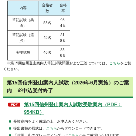
合格者
合格
内容
数
率
筆記試験（共
96.
53名
通）
4％
筆記試験（選
81.
45名
択）
8％
83.
実技試験
46名
6％
※第15回信州登山案内人筆記試験問題および正答については、
こちら
をご覧
ください。
第15回信州登山案内人試験（2026年6月実施）のご案
内 ※申込受付終了
第15回信州登山案内人試験受験案内（PDF：
954KB）
受験案内をよく確認の上、お申込みください。
提出書類の様式は、
こちら
からダウンロードできます。
「信州 山のグレーディング」は
こちら
からご確認いただけます。