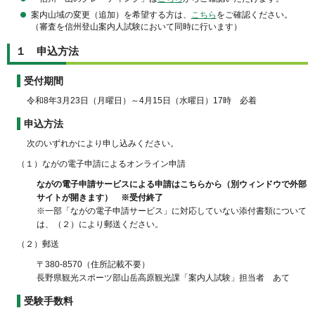
案内山域の変更（追加）を希望する方は、
こちら
をご確認ください。
（審査を信州登山案内人試験において同時に行います）
１ 申込方法
受付期間
令和8年3月23日（月曜日）～4月15日（水曜日）17時 必着
申込方法
次のいずれかにより申し込みください。
（１）ながの電子申請によるオンライン申請
ながの電子申請サービスによる申請はこちらから（別ウィンドウで外部
サイトが開きます） ※受付終了
※一部「ながの電子申請サービス」に対応していない添付書類について
は、（２）により郵送ください。
（２）郵送
〒380-8570（住所記載不要）
長野県観光スポーツ部山岳高原観光課「案内人試験」担当者 あて
受験手数料