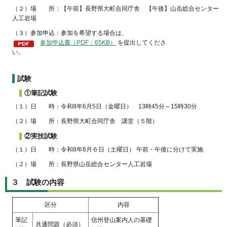
（２）場 所：【午前】長野県大町合同庁舎 【午後】山岳総合センター
人工岩場
（３）参加申込：参加を希望する場合は、
参加申込書（PDF：65KB）
を提出してくださ
い。
試験
①筆記試験
（１）日 時：令和8年6月5日（金曜日） 13時45分～15時30分
（２）場 所：長野県大町合同庁舎 講堂（５階）
②実技試験
（１）日 時：令和8年6月６日（土曜日） 午前・午後に分けて実施
（２）場 所：長野県山岳総合センター人工岩場
３ 試験の内容
区分
内容
筆記
信州登山案内人の基礎
共通問題（必須）