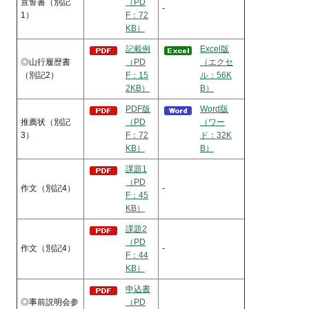
宣誓書（別記
（PD
-
1）
F：72
KB）
記載例
Excel版
◎山行履歴書
（PD
（エクセ
（別記2）
F：15
ル：56K
2KB）
B）
PDF版
Word版
推薦状（別記
（PD
（ワー
3）
F：72
ド：32K
KB）
B）
課題1
（PD
作文（別記4）
-
F：45
KB）
課題2
（PD
作文（別記4）
-
F：44
KB）
申込書
◎事前説明会参
（PD