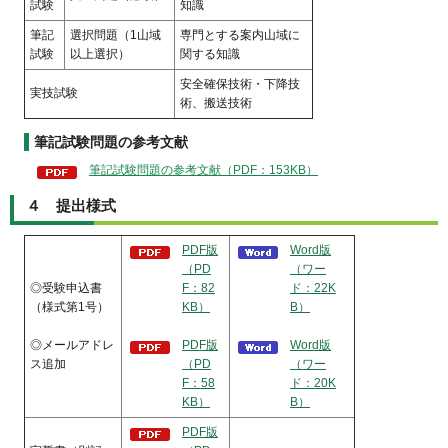
試験
知識
筆記
選択問題（1山域
専門とする案内山域に
試験
以上選択）
関する知識
安全確保技術・下降技
実技試験
術、搬送技術
筆記試験問題の参考文献
筆記試験問題の参考文献（PDF：153KB）
４ 提出様式
PDF版
Word版
（PD
（ワー
◎受験申込書
F：82
ド：22K
（様式第1号）
KB）
B）
◎メールアドレ
PDF版
Word版
ス追加
（PD
（ワー
F：58
ド：20K
KB）
B）
PDF版