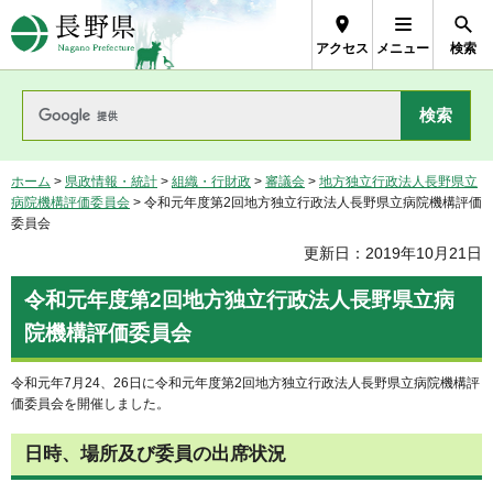
長野県Nagano Prefecture
アクセス
メニュー
検索
ホーム
>
県政情報・統計
>
組織・行財政
>
審議会
>
地方独立行政法人長野県立
病院機構評価委員会
> 令和元年度第2回地方独立行政法人長野県立病院機構評価
委員会
更新日：2019年10月21日
令和元年度第2回地方独立行政法人長野県立病
院機構評価委員会
令和元年7月24、26日に令和元年度第2回地方独立行政法人長野県立病院機構評
価委員会を開催しました。
日時、場所及び委員の出席状況