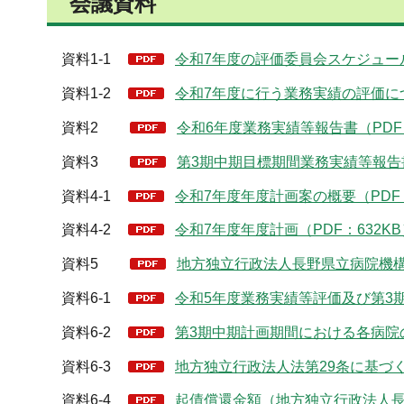
会議資料
資料1-1
令和7年度の評価委員会スケジュール
資料1-2
令和7年度に行う業務実績の評価につ
資料2
令和6年度業務実績等報告書（PDF：1
資料3
第3期中期目標期間業務実績等報告書（
資料4-1
令和7年度年度計画案の概要（PDF：
資料4-2
令和7年度年度計画（PDF：632KB
資料5
地方独立行政法人長野県立病院機構
資料6-1
令和5年度業務実績等評価及び第3期
資料6-2
第3期中期計画期間における各病院の
資料6-3
地方独立行政法人法第29条に基づく
資料6-4
起債償還金額（地方独立行政法人長野