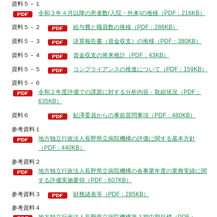
資料５－１
令和３年４月以降の患者数(入院・外来)の推移（PDF：216KB）
資料５－２
給与費と職員数の推移（PDF：286KB）
資料５－３
決算報告書（資金収支）の推移（PDF：380KB）
資料５－４
資金収支の将来推計（PDF：43KB）
資料５－５
コンプライアンスの推進について（PDF：159KB）
資料５－６
令和２年度評価での課題に対する分析内容・取組状況（PDF：
635KB）
資料６
鮎澤委員からの事前質問事項（PDF：480KB）
参考資料１
地方独立行政法人長野県立病院機構の評価に関する基本方針
（PDF：440KB）
参考資料２
地方独立行政法人長野県立病院機構の各事業年度の業務実績に関
する評価実施要領（PDF：607KB）
参考資料３
財務諸表等（PDF：285KB）
参考資料４