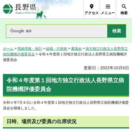
長野県Nagano Prefecture
アクセス
メニュー
検索
ホーム
>
県政情報・統計
>
組織・行財政
>
審議会
>
地方独立行政法人長野県立
病院機構評価委員会
> 令和４年度第１回地方独立行政法人長野県立病院機構評
価委員会
更新日：2022年10月6日
令和４年度第１回地方独立行政法人長野県立病
院機構評価委員会
令和４年7月８日に令和４年度第１回地方独立行政法人長野県立病院機構評価委
員会を開催しました。
日時、場所及び委員の出席状況