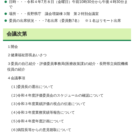
日時・・・令和４年7月８日（金曜日）午前10時30分から午後４時30分ま
で
場所・・・長野県庁 議会増築棟３階 第２特別会議室
委員の出席状況・・・7名出席（委員数7名） ※１名はリモート出席
会議次第
１開会
２健康福祉部長あいさつ
３委員の自己紹介・評価委員事務局(医療政策課)の紹介・長野県立病院機構
役員の紹介
４会議事項
(１)委員長の選出について
(２)令和４年度評価委員会のスケジュールの確認について
(３)令和３年度業績評価の視点の伝達について
(４)令和３年度業務実績等報告について
(５)令和４年度年度計画について
(６)病院長等からの意見聴取について