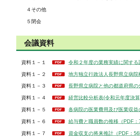
４その他
５閉会
会議資料
資料１－１
令和２年度の業務実績に関する評
資料１－２
地方独立行政法人長野県立病院機構
資料１－３
長野県立病院と他の都道府県の公
資料１－４
経営比較分析表(令和元年度決算)
資料１－５
各病院の医業費用及び医業収益の
資料１－６
給与費と職員数の推移（PDF：7
資料１－７
資金収支の将来推計（PDF：56