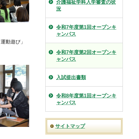
介護福祉学科入学審査の状
況
令和7年度第1回オープンキ
ャンパス
と運動遊び」
令和7年度第2回オープンキ
ャンパス
入試提出書類
令和8年度第1回オープンキ
ャンパス
サイトマップ