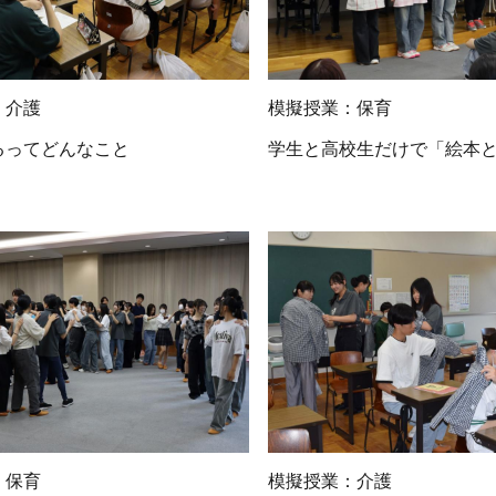
：介護
模擬授業：保育
るってどんなこと
学生と高校生だけで「絵本
：保育
模擬授業：介護