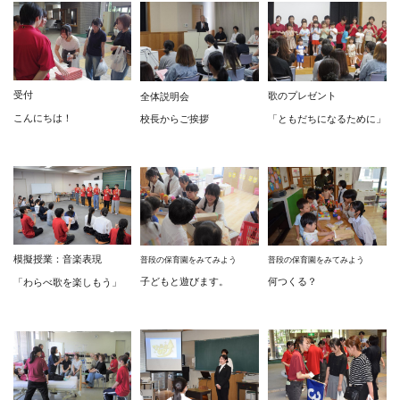
受付
歌のプレゼント
全体説明会
こんにちは！
「ともだちになるために」
校長からご挨拶
模擬授業：音楽表現
普段の保育園をみてみよう
普段の保育園をみてみよう
子どもと遊びます。
何つくる？
「わらべ歌を楽しもう」