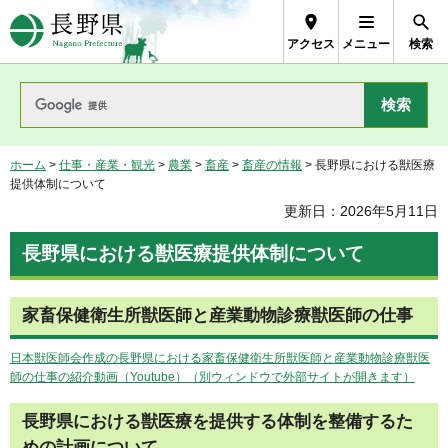
長野県Nagano Prefecture
アクセス
メニュー
検索
ホーム
>
仕事・産業・観光
>
農業
>
畜産
>
畜産の情報
> 長野県における獣医療
提供体制について
更新日：2026年5月11日
長野県における獣医療提供体制について
家畜保健衛生所獣医師と産業動物診療獣医師の仕事
日本獣医師会作成の長野県における家畜保健衛生所獣医師と産業動物診療獣医
師の仕事の紹介動画（Youtube）（別ウィンドウで外部サイトが開きます）
長野県における獣医療を提供する体制を整備するた
めの計画について