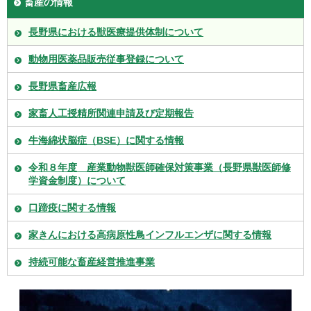
畜産の情報
長野県における獣医療提供体制について
動物用医薬品販売従事登録について
長野県畜産広報
家畜人工授精所関連申請及び定期報告
牛海綿状脳症（BSE）に関する情報
令和８年度 産業動物獣医師確保対策事業（長野県獣医師修
学資金制度）について
口蹄疫に関する情報
家きんにおける高病原性鳥インフルエンザに関する情報
持続可能な畜産経営推進事業