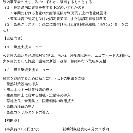
県内事業者のうち、次のいずれかに該当するものとする。
（１）長野県内に農場を有する下記のいずれかの者
・１年間における畜産物の総販売額が50万円以上の畜産経営体
・畜産経営で認定を受けた認定農業者、または認定新規就農者
（２）畜産クラスター計画に位置付けられた飼料生産組織（TMRセンターを含
む）
【支援内容】
（１）重点支援メニュー
公共性の高い畜産環境対策(臭気、汚水)、飼養環境改善、エコフィードの利用拡
大を目的とした施設・設備の新設・改修・修繕を行う取組を支援
（２）経営継続支援メニュー
経営を継続するために新たに行う以下の取組を支援
・暑熱対策設備の導入
・省エネルギー対策設備の導入
・生産性向上に資する機械・設備等の導入
・草地改良・食害防止・国産飼料の利用拡大
・高能力種畜の導入
・畜産コンサルタントの導入
【補助率】
（事業費300万円まで） 補助対象経費の４分の３以内