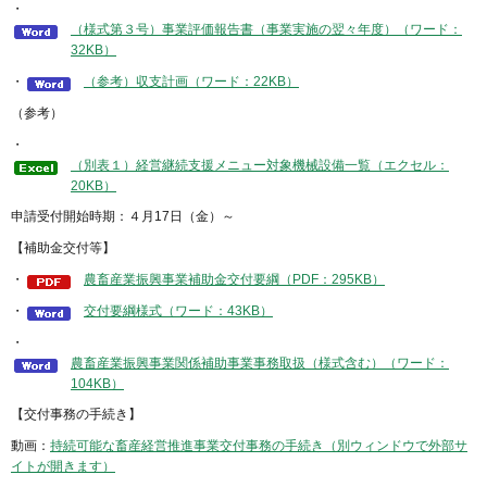
・
（様式第３号）事業評価報告書（事業実施の翌々年度）（ワード：
32KB）
・
（参考）収支計画（ワード：22KB）
（参考）
・
（別表１）経営継続支援メニュー対象機械設備一覧（エクセル：
20KB）
申請受付開始時期：４月17日（金）～
【補助金交付等】
・
農畜産業振興事業補助金交付要綱（PDF：295KB）
・
交付要綱様式（ワード：43KB）
・
農畜産業振興事業関係補助事業事務取扱（様式含む）（ワード：
104KB）
【交付事務の手続き】
動画：
持続可能な畜産経営推進事業交付事務の手続き（別ウィンドウで外部サ
イトが開きます）