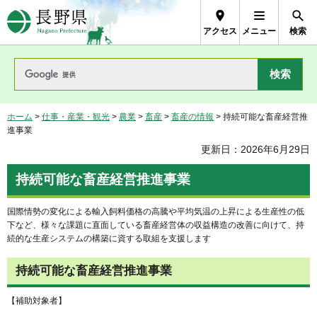
長野県Nagano Prefecture
アクセス
メニュー
検索
ホーム
>
仕事・産業・観光
>
農業
>
畜産
>
畜産の情報
> 持続可能な畜産経営推
進事業
更新日：2026年6月29日
持続可能な畜産経営推進事業
国際情勢の変化による輸入飼料価格の高騰や平均気温の上昇による生産性の低
下など、様々な課題に直面している畜産経営体の収益構造の改善に向けて、持
続的な生産システムの構築に資する取組を支援します
持続可能な畜産経営推進事業
【補助対象者】