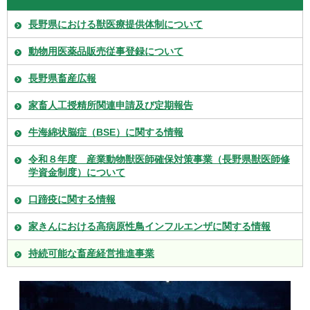
長野県における獣医療提供体制について
動物用医薬品販売従事登録について
長野県畜産広報
家畜人工授精所関連申請及び定期報告
牛海綿状脳症（BSE）に関する情報
令和８年度 産業動物獣医師確保対策事業（長野県獣医師修
学資金制度）について
口蹄疫に関する情報
家きんにおける高病原性鳥インフルエンザに関する情報
持続可能な畜産経営推進事業