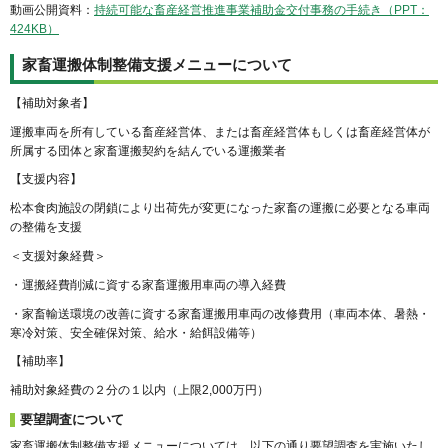
動画公開資料：
持続可能な畜産経営推進事業補助金交付事務の手続き（PPT：
424KB）
家畜運搬体制整備支援メニューについて
【補助対象者】
運搬車両を所有している畜産経営体、または畜産経営体もしくは畜産経営体が
所属する団体と家畜運搬契約を結んでいる運搬業者
【支援内容】
松本食肉施設の閉鎖により出荷先が変更になった家畜の運搬に必要となる車両
の整備を支援
＜支援対象経費＞
・運搬経費削減に資する家畜運搬用車両の導入経費
・家畜輸送環境の改善に資する家畜運搬用車両の改修費用（車両本体、暑熱・
寒冷対策、安全確保対策、給水・給餌設備等）
【補助率】
補助対象経費の２分の１以内（上限2,000万円）
要望調査について
家畜運搬体制整備支援メニューについては、以下の通り要望調査を実施いたし