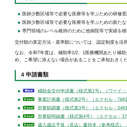
医師少数区域等で必要な医療等を学ぶための研修受
医師少数区域等で必要な医療等を学ぶための新たな
専門領域のレベル維持のために他病院等で実績を積
交付額の算定方法・基準額については、認定制度を活
なお、令和7年度は、補助率1/2、1医療機関あたり補
め、ご希望に添えない場合があることをご承知おきく
4 申請書類
補助金交付申請書（様式第1号）（ワード：3
事業計画書（様式第2号）（エクセル：76K
所要額調書（様式第3号）（エクセル：34K
所要額明細書（様式第4号）（エクセル：37
歳入歳出予算（見込）書抄本（参考様式）（