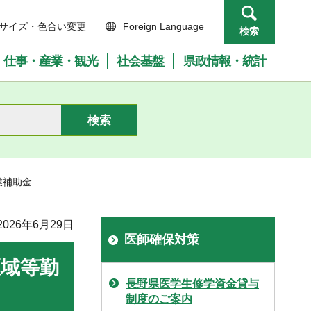
サイズ・色合い変更
Foreign Language
検索
仕事・産業・観光
社会基盤
県政情報・統計
業補助金
026年6月29日
医師確保対策
区域等勤
長野県医学生修学資金貸与
制度のご案内