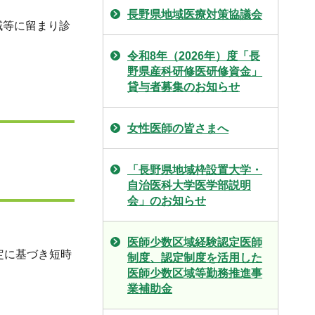
長野県地域医療対策協議会
域等に留まり診
令和8年（2026年）度「長
野県産科研修医研修資金」
貸与者募集のお知らせ
女性医師の皆さまへ
「長野県地域枠設置大学・
自治医科大学医学部説明
会」のお知らせ
医師少数区域経験認定医師
定に基づき短時
制度、認定制度を活用した
医師少数区域等勤務推進事
業補助金