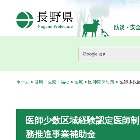
長野県Nagano Prefecture
防災・安
ホーム
>
健康・医療・福祉
>
医療
>
医師確保対策
> 医師少
医師少数区域経験認定医師制
務推進事業補助金