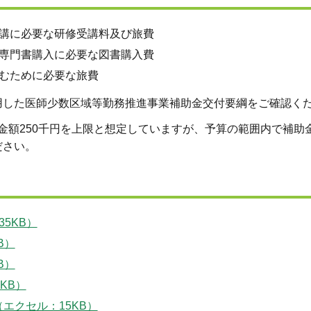
講に必要な研修受講料及び旅費
専門書購入に必要な図書購入費
むために必要な旅費
用した医師少数区域等勤務推進事業補助金交付要綱をご確認く
助金額250千円を上限と想定していますが、予算の範囲内で補助
ださい。
5KB）
B）
B）
KB）
エクセル：15KB）