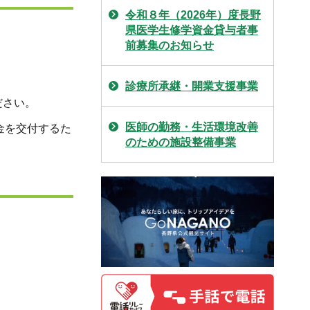
令和８年（2026年）度長野
県医学生修学資金貸与者事
前募集のお知らせ
診療所承継・開業支援事業
ださい。
医師の勤務・生活環境改善
金を交付するた
のための施設整備事業