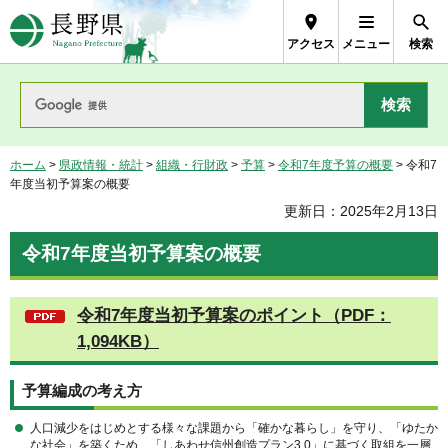
長野県Nagano Prefecture
アクセス
メニュー
検索
ホーム
>
県政情報・統計
>
組織・行財政
>
予算
>
令和7年度予算の概要
> 令和7
年度当初予算案の概要
更新日：2025年2月13日
令和7年度当初予算案の概要
令和7年度当初予算案のポイント（PDF：
1,094KB）
予算編成の考え方
人口減少をはじめとする様々な課題から「確かな暮らし」を守り、「ゆたか
な社会」を築くため、「しあわせ信州創造プラン3.0」に基づく取組を一層