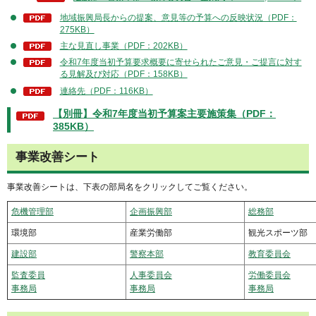
地域振興局長からの提案、意見等の予算への反映状況（PDF：
275KB）
主な見直し事業（PDF：202KB）
令和7年度当初予算要求概要に寄せられたご意見・ご提言に対す
る見解及び対応（PDF：158KB）
連絡先（PDF：116KB）
【別冊】令和7年度当初予算案主要施策集（PDF：
385KB）
事業改善シート
事業改善シートは、下表の部局名をクリックしてご覧ください。
危機管理部
企画振興部
総務部
環境部
産業労働部
観光スポーツ部
建設部
警察本部
教育委員会
監査委員
人事委員会
労働委員会
事務局
事務局
事務局