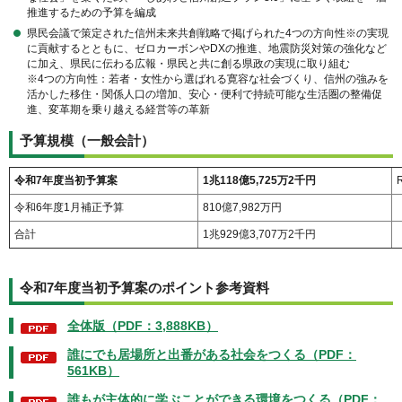
推進するための予算を編成
県⺠会議で策定された信州未来共創戦略で掲げられた4つの⽅向性※の実現
に貢献するとともに、ゼロカーボンやDXの推進、地震防災対策の強化など
に加え、県⺠に伝わる広報・県⺠と共に創る県政の実現に取り組む
※4つの⽅向性：若者・⼥性から選ばれる寛容な社会づくり、信州の強みを
活かした移住・関係人口の増加、安⼼・便利で持続可能な⽣活圏の整備促
進、変⾰期を乗り越える経営等の⾰新
予算規模（一般会計）
令和7年度当初予算案
1兆118億5,725万2千円
令和6年度1⽉補正予算
810億7,982万円
合計
1兆929億3,707万2千円
令和7年度当初予算案のポイント参考資料
全体版（PDF：3,888KB）
誰にでも居場所と出番がある社会をつくる（PDF：
561KB）
誰もが主体的に学ぶことができる環境をつくる（PDF：