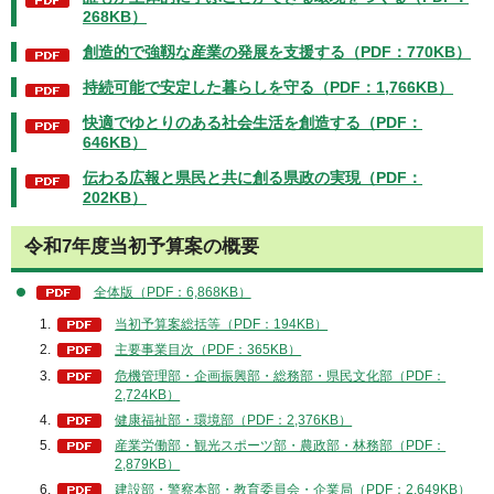
268KB）
創造的で強靱な産業の発展を支援する（PDF：770KB）
持続可能で安定した暮らしを守る（PDF：1,766KB）
快適でゆとりのある社会生活を創造する（PDF：
646KB）
伝わる広報と県⺠と共に創る県政の実現（PDF：
202KB）
令和7年度当初予算案の概要
全体版（PDF：6,868KB）
当初予算案総括等（PDF：194KB）
主要事業目次（PDF：365KB）
危機管理部・企画振興部・総務部・県民文化部（PDF：
2,724KB）
健康福祉部・環境部（PDF：2,376KB）
産業労働部・観光スポーツ部・農政部・林務部（PDF：
2,879KB）
建設部・警察本部・教育委員会・企業局（PDF：2,649KB）