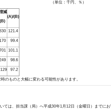
千円、％）
増減
(A)/(B)
(B)
,830
121.4
170
99.4
.701
101.1
249
98.6
129
97.2
求時のものと大幅に変わる可能性があります。
ついては、
担当課（局）
へ平成30年1月12日（金曜日）までに