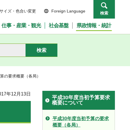
サイズ・色合い変更
Foreign Language
検索
仕事・産業・観光
社会基盤
県政情報・統計
予算の要求概要（各局）
17年12月13日
平成30年度当初予算要求
概要について
平成30年度当初予算の要求
概要（各局）