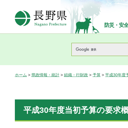
長野県Nagano Prefecture
防災・安
ホーム
>
県政情報・統計
>
組織・行財政
>
予算
>
平成30年度
平成30年度当初予算の要求