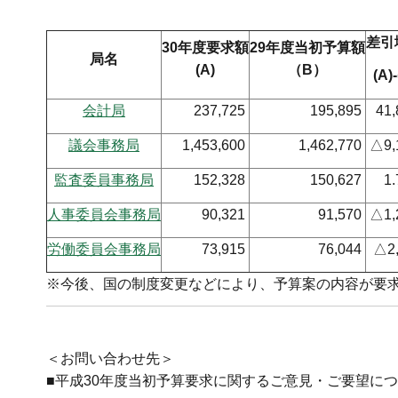
（単位：
差引
30
年度要求額
29
年度当初予算額
局名
(A)
（B）
(A)-
会計局
237,725
195,895
41
議会事務局
1,453,600
1,462,770
△9,
監査委
員事務局
152,328
150,627
1
人事委員会事務局
90,321
91,570
△1,
労働委員会事務局
73,915
76,044
△2,
※今後、国の制度変更などにより、予算案の内容が要
＜お問い合わせ先＞
■平成30年度当初予算要求に関するご意見・ご要望に