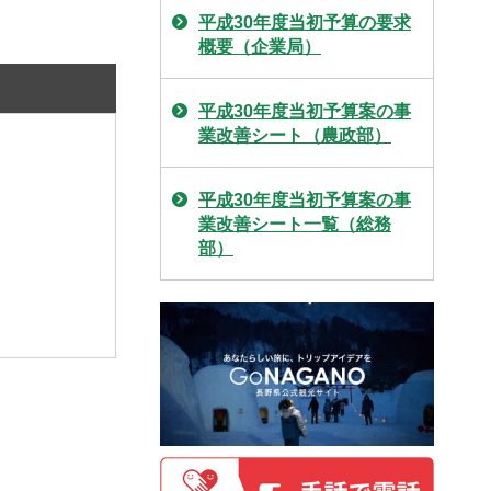
平成30年度当初予算の要求
概要（企業局）
平成30年度当初予算案の事
業改善シート（農政部）
平成30年度当初予算案の事
業改善シート一覧（総務
部）