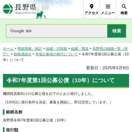
長野県Nagano Prefecture
アクセス
メニュー
検索
ホーム
>
県政情報・統計
>
組織・行財政
>
組織・職員
>
長野県の組織一覧（本
庁）
>
財政課紹介
>
市場公募債の発行について
> 令和7年度第1回公募公債（10
年）について
更新日：2025年5月9日
令和7年度第1回公募公債（10年）について
機関投資家向けの公募公債を以下のとおり発行しました。
（5月9日に発行条件を決定、募集を開始し、即日完売しています。）
銘柄名称
長野県令和7年度第1回公募公債（10年）
発行額