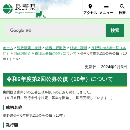
長野県Nagano Prefecture
アクセス
メニュー
検索
ホーム
>
県政情報・統計
>
組織・行財政
>
組織・職員
>
長野県の組織一覧（本
庁）
>
財政課紹介
>
市場公募債の発行について
> 令和6年度第2回公募公債（10
年）について
更新日：2024年9月6日
令和6年度第2回公募公債（10年）について
機関投資家向けの公募公債を以下のとおり発行しました。
（９月６日に発行条件を決定、募集を開始し、即日完売しています。）
銘柄名称
長野県令和6年度第2回公募公債（10年）
発行額