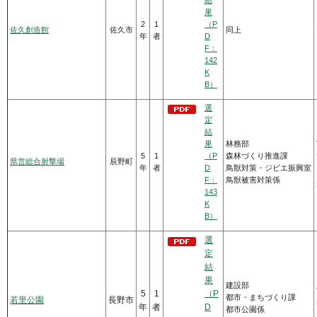
結
果
2
1
（P
佐久創造館
佐久市
同上
年
者
D
F：
142
K
B）
選
定
結
果
林務部
5
1
（P
森林づくり推進課
県営総合射撃場
辰野町
年
者
D
鳥獣対策・ジビエ振興室
F：
鳥獣被害対策係
143
K
B）
選
定
結
果
建設部
5
1
（P
都市・まちづくり課
若里公園
長野市
年
者
D
都市公園係