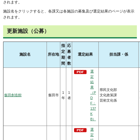
されます。
施設名をクリックすると、各課又は各施設の募集及び選定結果のページが表示
されます。
更新施設（公募）
指
応
定
募
施設名
所在地
選定結果
担当課・係
期
者
間
数
選
定
結
果
県民文化部
1
1
（P
飯田創造館
飯田市
文化政策課
年
者
D
芸術文化係
F：
137
K
B）
選
定