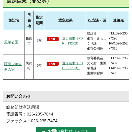
選定結果（非公募）
所
指定
施設名
在
選定結果
担当課・係
連絡先
期間
地
建設部
TEL:026-235
飯田
選定結果（PD
都市・まちづ
-7296
1年
風越公園
市
F：132KB）
くり課
FAX:026-252
都市公園係
-7315
教育委員会
TEL:026-235
阿南
選定結果（PD
文化財・生涯
-7437
阿南少年自
5年
町
F：217KB）
学習課
FAX:026-235
然の家
生涯学習係
-7493
お問い合わせ
総務部財産活用課
電話番号：026-235-7044
ファックス：026-235-7474