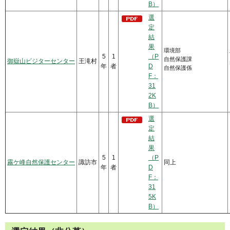
B）
選
定
結
果
環境部
5
1
（P
自然保護課
御嶽山ビジターセンター
王滝村
年
者
D
自然保護係
F：
31
2K
B）
選
定
結
果
5
1
（P
霧ケ峰自然保護センター
諏訪市
同上
年
者
D
F：
31
5K
B）