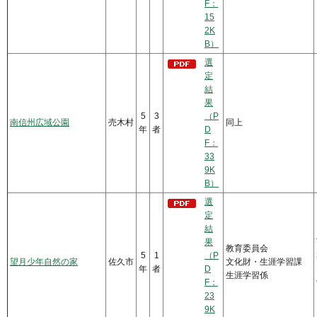
F：
15
2K
B）
選
定
結
果
5
3
（P
南信州広域公園
売木村
同上
年
者
D
F：
33
9K
B）
選
定
結
果
教育委員会
5
1
（P
望月少年自然の家
佐久市
文化財・生涯学習課
年
者
D
生涯学習係
F：
23
9K