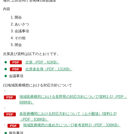
場所:上田合同庁舎南棟2階会議室
内容
開会
あいさつ
会議事項
その他
閉会
次第及び資料は以下のとおりです。
次第（PDF：62KB）
出席者名簿（PDF：131KB）
会議事項
(1)地域医療構想における対応方針について
・
地域医療構想における長野県の対応方針について[資料1-1]（PDF：
688KB）
・
各医療機関における対応方針について（上小圏域）[資料1-2]
（PDF：638KB）
・
地域医療構想の進め方について[参考資料1]（PDF：338KB）
報告事項