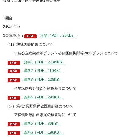
場所：上田合同庁舎南棟2階会議室
1開会
2あいさつ
3会議事項（
次第（PDF：20KB）
）
（1）地域医療構想について
ア新公立病院改革プラン・公的医療機関等2025プランについて
資料1（PDF：2,109KB）
資料2（PDF：119KB）
資料3（PDF：128KB）
イ地域医療介護総合確保基金について
資料4（PDF：293KB）
（2）第7次長野県保健医療計画について
ア保健医療計画素案の概要等について
資料5（PDF：86KB）
資料6（PDF：196KB）