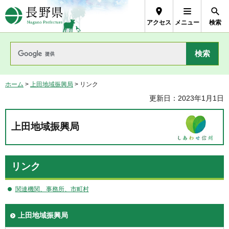
長野県Nagano Prefecture
アクセス
メニュー
検索
ホーム
>
上田地域振興局
> リンク
更新日：2023年1月1日
上田地域振興局
リンク
関連機関、事務所、市町村
上田地域振興局