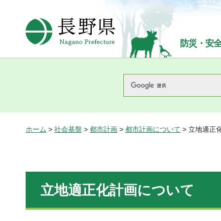
長野県Nagano Prefecture
防災・安
ホーム
>
社会基盤
>
都市計画
>
都市計画について
> 立地適正
立地適正化計画について