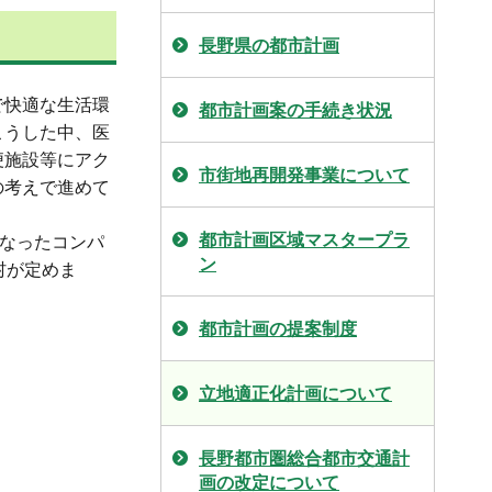
長野県の都市計画
で快適な生活環
都市計画案の手続き状況
こうした中、医
便施設等にアク
市街地再開発事業について
の考えで進めて
都市計画区域マスタープラ
となったコンパ
ン
村が定めま
都市計画の提案制度
立地適正化計画について
長野都市圏総合都市交通計
画の改定について