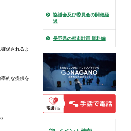
協議会及び委員会の開催経
過
長野県の都市計画 資料編
に確保されるよ
効率的な提供を
の