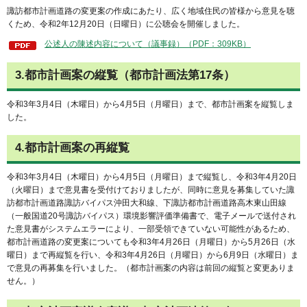
諏訪都市計画道路の変更案の作成にあたり、広く地域住民の皆様から意見を聴
くため、令和2年12月20日（日曜日）に公聴会を開催しました。
公述人の陳述内容について（議事録）（PDF：309KB）
3.都市計画案の縦覧（都市計画法第17条）
令和3年3月4日（木曜日）から4月5日（月曜日）まで、都市計画案を縦覧しま
した。
4.都市計画案の再縦覧
令和3年3月4日（木曜日）から4月5日（月曜日）まで縦覧し、令和3年4月20日
（火曜日）まで意見書を受付けておりましたが、同時に意見を募集していた諏
訪都市計画道路諏訪バイパス沖田大和線、下諏訪都市計画道路高木東山田線
（一般国道20号諏訪バイパス）環境影響評価準備書で、電子メールで送付され
た意見書がシステムエラーにより、一部受領できていない可能性があるため、
都市計画道路の変更案についても令和3年4月26日（月曜日）から5月26日（水
曜日）まで再縦覧を行い、令和3年4月26日（月曜日）から6月9日（水曜日）ま
で意見の再募集を行いました。（都市計画案の内容は前回の縦覧と変更ありま
せん。）