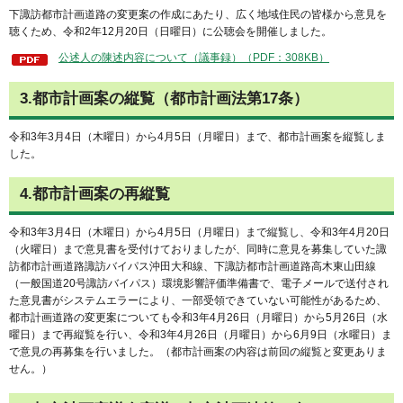
下諏訪都市計画道路の変更案の作成にあたり、広く地域住民の皆様から意見を
聴くため、令和2年12月20日（日曜日）に公聴会を開催しました。
公述人の陳述内容について（議事録）（PDF：308KB）
3.都市計画案の縦覧（都市計画法第17条）
令和3年3月4日（木曜日）から4月5日（月曜日）まで、都市計画案を縦覧しま
した。
4.都市計画案の再縦覧
令和3年3月4日（木曜日）から4月5日（月曜日）まで縦覧し、令和3年4月20日
（火曜日）まで意見書を受付けておりましたが、同時に意見を募集していた諏
訪都市計画道路諏訪バイパス沖田大和線、下諏訪都市計画道路高木東山田線
（一般国道20号諏訪バイパス）環境影響評価準備書で、電子メールで送付され
た意見書がシステムエラーにより、一部受領できていない可能性があるため、
都市計画道路の変更案についても令和3年4月26日（月曜日）から5月26日（水
曜日）まで再縦覧を行い、令和3年4月26日（月曜日）から6月9日（水曜日）ま
で意見の再募集を行いました。（都市計画案の内容は前回の縦覧と変更ありま
せん。）