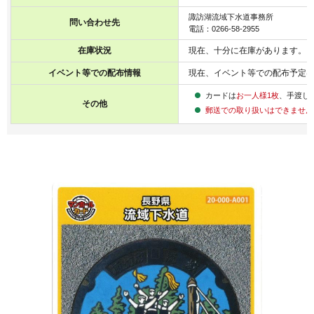
諏訪湖流域下水道事務所
問い合わせ先
電話：0266-58-2955
在庫状況
現在、十分に在庫があります。
イベント等での配布情報
現在、イベント等での配布予定
カードは
お一人様1枚
、手渡し
その他
郵送での取り扱いはできません