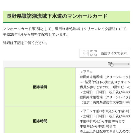
長野県諏訪湖流域下水道のマンホールカード
マンホールカード第1弾として、豊田終末処理場（クリーンレイク諏訪）にて、
平成28年4月から無料で配布しています。
詳細は下記をご覧ください。
画面サイズで表示
＜平日＞
豊田終末処理場（クリーンレイク諏
※1階受付窓口の横にありますイン
配布場所
職員が参りますので、1階ロビーの
＜土曜日・日曜日・祝日及び年末年
豊田終末処理場（クリーンレイク諏
（住所：長野県諏訪市大字豊田字湖畔1
＜平日＞午前8時30分から午後5時1
＜土曜日・日曜日・祝日及び年末年
配布時間
午前8時30分から午前10時まで
午後1時から午後5時まで
※上記以外は配布できませんのでご