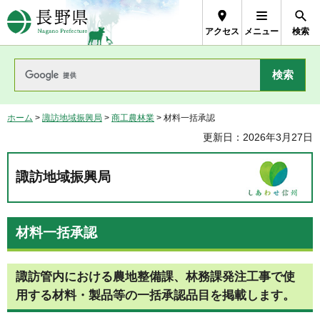
長野県Nagano Prefecture
アクセス
メニュー
検索
ホーム
>
諏訪地域振興局
>
商工農林業
> 材料一括承認
更新日：2026年3月27日
諏訪地域振興局
材料一括承認
諏訪管内における農地整備課、林務課発注工事で使
用する材料・製品等の一括承認品目を掲載します。