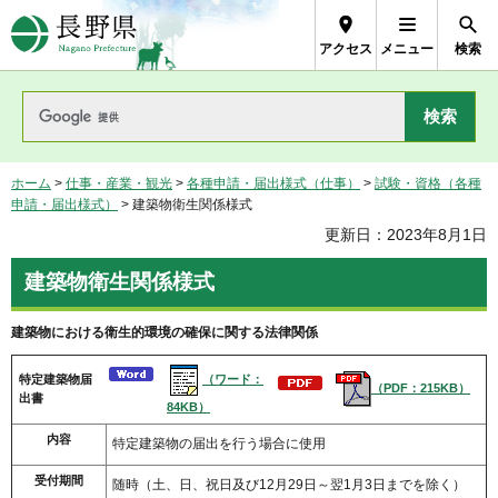
長野県Nagano Prefecture
アクセス
メニュー
検索
ホーム
>
仕事・産業・観光
>
各種申請・届出様式（仕事）
>
試験・資格（各種
申請・届出様式）
> 建築物衛生関係様式
更新日：2023年8月1日
建築物衛生関係様式
建築物における衛生的環境の確保に関する法律関係
（ワード：
特定建築物届
（PDF：215KB）
出書
84KB）
内容
特定建築物の届出を行う場合に使用
受付期間
随時（土、日、祝日及び12月29日～翌1月3日までを除く）