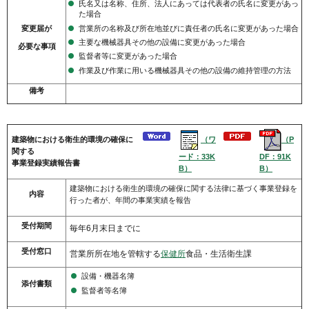
氏名又は名称、住所、法人にあっては代表者の氏名に変更があっ
た場合
営業所の名称及び所在地並びに責任者の氏名に変更があった場合
変更届が
主要な機械器具その他の設備に変更があった場合
必要な
事項
監督者等に変更があった場合
作業及び作業に用いる機械器具その他の設備の維持管理の方法
備考
（ワ
（P
建築物における衛生的環境の確保に
関する
ード：33K
DF：91K
事業登録実績報告書
B）
B）
建築物における衛生的環境の確保に関する法律に基づく事業登録を
内容
行った者が、年間の事業実績を報告
受付期間
毎年6月末日までに
受付窓口
営業所所在地を管轄する
保健所
食品・生活衛生課
設備・機器名簿
添付書類
監督者等名簿