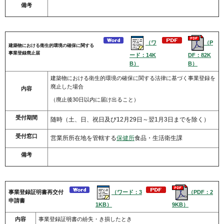
備考
（ワ
（P
建築物における衛生的環境の確保に関する
事業登録廃止届
ード：14K
DF：82K
B）
B）
建築物における衛生的環境の確保に関する法律に基づく事業登録を
廃止した場合
内容
（廃止後30日以内に届け出ること）
受付期間
随時（土、日、祝日及び12月29日～翌1月3日までを除く）
受付窓口
営業所所在地を管轄する
保健所
食品・生活衛生課
備考
（ワード：3
（PDF：2
事業登録証明書再交付
申請書
1KB）
9KB）
内容
事業登録証明書の紛失・き損したとき