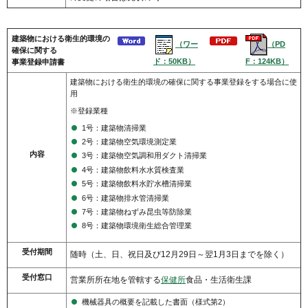
建築物における衛生的環境の
（ワー
（PD
確保に関する
ド：50KB）
F：124KB）
事業登録申請書
建築物における衛生的環境の確保に関する事業登録をする場合に使
用
※登録業種
1号：建築物清掃業
2号：建築物空気環境測定業
内容
3号：建築物空気調和用ダクト清掃業
4号：建築物飲料水水質検査業
5号：建築物飲料水貯水槽清掃業
6号：建築物排水管清掃業
7号：建築物ねずみ昆虫等防除業
8号：建築物環境衛生総合管理業
受付期間
随時（土、日、祝日及び12月29日～翌1月3日までを除く）
受付窓口
営業所所在地を管轄する
保健所
食品・生活衛生課
機械器具の概要を記載した書面（様式第2）