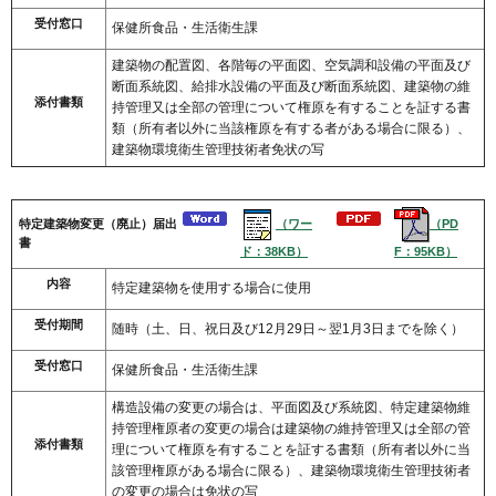
受付窓口
保健所食品・生活衛生課
建築物の配置図、各階毎の平面図、空気調和設備の平面及び
断面系統図、給排水設備の平面及び断面系統図、建築物の維
添付書類
持管理又は全部の管理について権原を有することを証する書
類（所有者以外に当該権原を有する者がある場合に限る）、
建築物環境衛生管理技術者免状の写
（ワー
（PD
特定建築物変更（廃止）届出
書
ド：38KB）
F：95KB）
内容
特定建築物を使用する場合に使用
受付期間
随時（土、日、祝日及び12月29日～翌1月3日までを除く）
受付窓口
保健所食品・生活衛生課
構造設備の変更の場合は、平面図及び系統図、特定建築物維
持管理権原者の変更の場合は建築物の維持管理又は全部の管
添付書類
理について権原を有することを証する書類（所有者以外に当
該管理権原がある場合に限る）、建築物環境衛生管理技術者
の変更の場合は免状の写