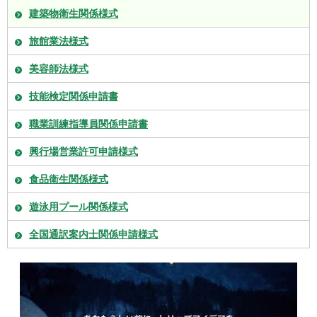
建築物衛生関係様式
旅館業法様式
美容師法様式
技能検定関係申請書
職業訓練指導員関係申請書
興行場営業許可申請様式
食品衛生関係様式
遊泳用プール関係様式
全国通訳案内士関係申請様式