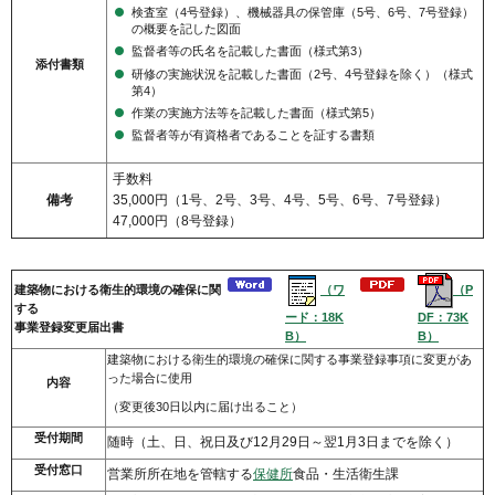
検査室（4号登録）、機械器具の保管庫（5号、6号、7号登録）
の概要を記した図面
監督者等の氏名を記載した書面（様式第3）
添付書類
研修の実施状況を記載した書面（2号、4号登録を除く）（様式
第4）
作業の実施方法等を記載した書面（様式第5）
監督者等が有資格者であることを証する書類
手数料
備考
35,000円（1号、2号、3号、4号、5号、6号、7号登録）
47,000円（8号登録）
（ワ
（P
建築物における衛生的環境の確保に関
する
ード：18K
DF：73K
事業登録変更届出書
B）
B）
建築物における衛生的環境の確保に関する事業登録事項に変更があ
った場合に使用
内容
（変更後30日以内に届け出ること）
受付期間
随時（土、日、祝日及び12月29日～翌1月3日までを除く）
受付窓口
営業所所在地を管轄する
保健所
食品・生活衛生課