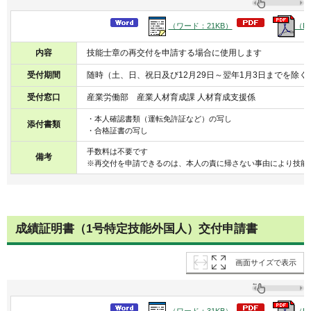
（ワード：21KB）
（P
内容
技能士章の再交付を申請する場合に使用します
受付期間
随時（土、日、祝日及び12月29日～翌年1月3日までを除く
受付窓口
産業労働部 産業人材育成課 人材育成支援係
・本人確認書類（運転免許証など）の写し
添付書類
・合格証書の写し
手数料は不要です
備考
※再交付を申請できるのは、本人の責に帰さない事由により技能
成績証明書（1号特定技能外国人）交付申請書
画面サイズで表示