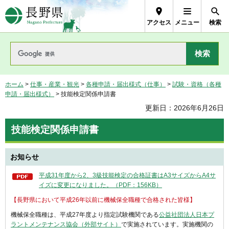
長野県Nagano Prefecture
アクセス
メニュー
検索
ホーム
>
仕事・産業・観光
>
各種申請・届出様式（仕事）
>
試験・資格（各種
申請・届出様式）
> 技能検定関係申請書
更新日：2026年6月26日
技能検定関係申請書
お知らせ
平成31年度から2、3級技能検定の合格証書はA3サイズからA4サ
イズに変更になりました。（PDF：156KB）
【長野県において平成26年以前に機械保全職種で合格された皆様】
機械保全職種は、平成27年度より指定試験機関である
公益社団法人日本プ
ラントメンテナンス協会（外部サイト）
で実施されています。実施機関の