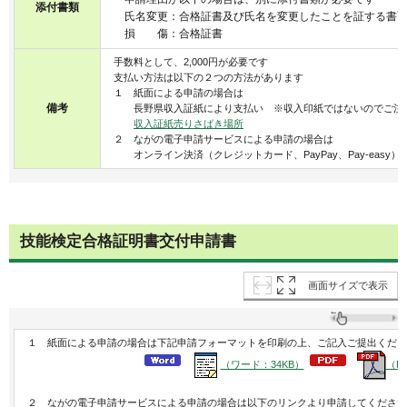
添付書類
氏名変更：合格証書及び氏名を変更したことを証する書面
損 傷：合格証書
手数料として、2,000円が必要です
支払い方法は以下の２つの方法があります
１ 紙面による申請の場合は
備考
長野県収入証紙により支払い ※収入印紙ではないのでご注
収入証紙売りさばき場所
２ ながの電子申請サービスによる申請の場合は
オンライン決済（クレジットカード、PayPay、Pay-easy
技能検定合格証明書交付申請書
画面サイズで表示
１ 紙面による申請の場合は下記申請フォーマットを印刷の上、ご記入ご提出くださ
（ワード：34KB）
（P
２ ながの電子申請サービスによる申請の場合は以下のリンクより申請してください