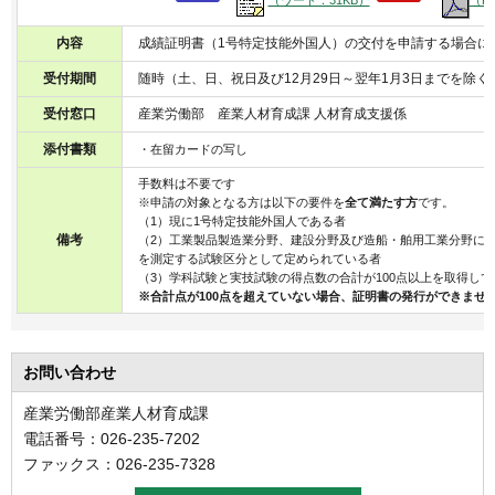
（ワード：31KB）
（P
内容
成績証明書（1号特定技能外国人）の交付を申請する場合に
受付期間
随時（土、日、祝日及び12月29日～翌年1月3日までを除く
受付窓口
産業労働部 産業人材育成課 人材育成支援係
添付書類
・在留カードの写し
手数料は不要です
※申請の対象となる方は以下の要件を
全て満たす方
です。
（1）現に1号特定技能外国人である者
備考
（2）工業製品製造業分野、建設分野及び造船・舶用工業分野に
を測定する試験区分として定められている者
（3）学科試験と実技試験の得点数の合計が100点以上を取得して
※合計点が100点を超えていない場合、証明書の発行ができませ
お問い合わせ
産業労働部産業人材育成課
電話番号：026-235-7202
ファックス：026-235-7328