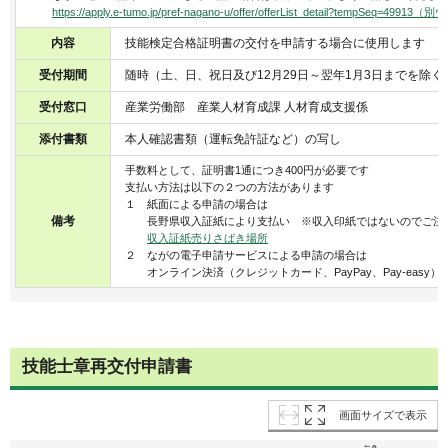
https://apply.e-tumo.jp/pref-nagano-u/offer/offerList_detail?tem
内容
技能検定合格証明書の交付を申請する場合に使用します
受付期間
随時（土、日、祝日及び12月29日～翌年1月3日までを除く
受付窓口
産業労働部 産業人材育成課 人材育成支援係
添付書類
本人確認書類（運転免許証など）の写し
手数料として、証明書1通につき400円が必要です
支払い方法は以下の２つの方法があります
１ 紙面による申請の場合は
備考
長野県収入証紙により支払い ※収入印紙ではないのでご注
収入証紙売りさばき場所
２ ながの電子申請サービスによる申請の場合は
オンライン決済（クレジットカード、PayPay、Pay-easy
技能士章再交付申請書
画面サイズで表示