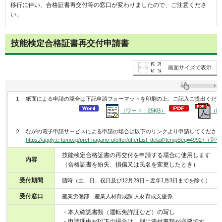
移行に伴い、合格証書再交付等の窓口が変わりましたので、ご注意くださ
い。
技能検定合格証書再交付申請書
画面サイズで表示
１ 紙面による申請の場合は下記申請フォーマットを印刷の上、ご記入ご提出くださ
（ワード：25KB）
（P
２ ながの電子申請サービスによる申請の場合は以下のリンクより申請してください
https://apply.e-tumo.jp/pref-nagano-u/offer/offerList_detail?tem
技能検定合格証書の再交付を申請する場合に使用します
内容
（合格証書を紛失、損傷又は氏名を変更したとき）
受付期間
随時（土、日、祝日及び12月29日～翌年1月3日までを除く）
受付窓口
産業労働部 産業人材育成課 人材育成支援係
・本人確認書類（運転免許証など）の写し
・申請理由が以下の場合は、別に添付書類が必要です