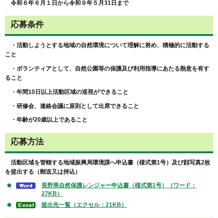
令和６年６月１日から令和９年５月31日まで
応募条件
・活動しようとする地域の自然環境について理解に努め、積極的に活動する
こと
・ボランティアとして、自然公園等の保護及び利用指導にあたる熱意を有す
ること
・年間10日以上活動区域の巡視ができること
・研修会、連絡会議に原則として出席できること
・年齢が20歳以上であること
応募方法
活動区域を管轄する地域振興局環境課へ申込書（様式第1号）及び顔写真2枚
を提出する（郵送又は持込）
長野県自然保護レンジャー申込書（様式第1号）（ワード：
27KB）
提出先一覧（エクセル：21KB）