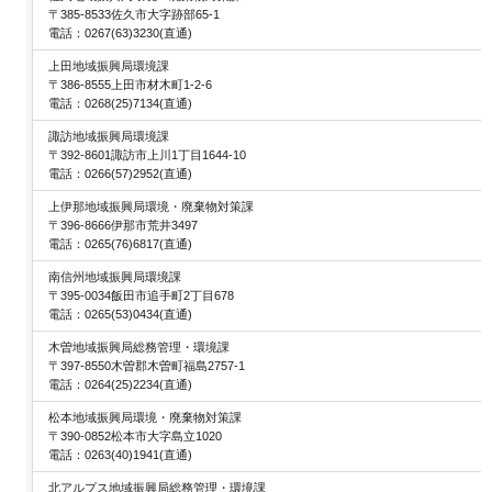
〒385-8533佐久市大字跡部65-1
電話：0267(63)3230(直通)
上田地域振興局環境課
〒386-8555上田市材木町1-2-6
電話：0268(25)7134(直通)
諏訪地域振興局環境課
〒392-8601諏訪市上川1丁目1644-10
電話：0266(57)2952(直通)
上伊那地域振興局環境・廃棄物対策課
〒396-8666伊那市荒井3497
電話：0265(76)6817(直通)
南信州地域振興局環境課
〒395-0034飯田市追手町2丁目678
電話：0265(53)0434(直通)
木曽地域振興局総務管理・環境課
〒397-8550木曽郡木曽町福島2757-1
電話：0264(25)2234(直通)
松本地域振興局環境・廃棄物対策課
〒390-0852松本市大字島立1020
電話：0263(40)1941(直通)
北アルプス地域振興局総務管理・環境課