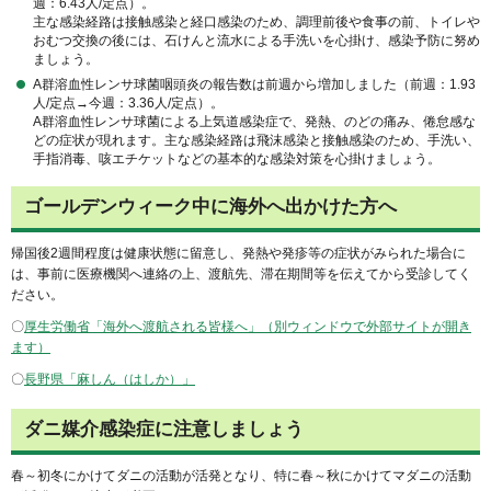
週：6.43人/定点）。
主な感染経路は接触感染と経口感染のため、調理前後や食事の前、トイレや
おむつ交換の後には、石けんと流水による手洗いを心掛け、感染予防に努め
ましょう。
A群溶血性レンサ球菌咽頭炎の報告数は前週から増加しました（前週：1.93
人/定点→今週：3.36人/定点）。
A群溶血性レンサ球菌による上気道感染症で、発熱、のどの痛み、倦怠感な
どの症状が現れます。主な感染経路は飛沫感染と接触感染のため、手洗い、
手指消毒、咳エチケットなどの基本的な感染対策を心掛けましょう。
ゴールデンウィーク中に海外へ出かけた方へ
帰国後2週間程度は健康状態に留意し、発熱や発疹等の症状がみられた場合に
は、事前に医療機関へ連絡の上、渡航先、滞在期間等を伝えてから受診してく
ださい。
〇
厚生労働省「海外へ渡航される皆様へ」（別ウィンドウで外部サイトが開き
ます）
〇
長野県「麻しん（はしか）」
ダニ媒介感染症に注意しましょう
春～初冬にかけてダニの活動が活発となり、特に春～秋にかけてマダニの活動