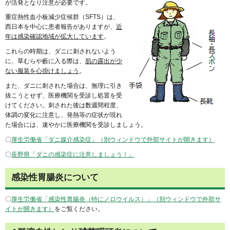
が活発となり注意が必要です。
重症熱性血小板減少症候群（SFTS）は、
西日本を中心に患者報告がありますが、
近
年は感染確認地域が拡大しています
。
これらの時期は、ダニに刺されないよう
に、草むらや藪に入る際は、
肌の露出が少
ない服装を心掛けましょう
。
また、ダニに刺された場合は、無理に引き
抜こうとせず、医療機関を受診し処置を受
けてください。刺された後は数週間程度、
体調の変化に注意し、発熱等の症状が現れ
た場合には、速やかに医療機関を受診しましょう。
〇
厚生労働省「ダニ媒介感染症」（別ウィンドウで外部サイトが開きます）
〇
長野県「ダニの感染症に注意しましょう！」
感染性胃腸炎について
〇
厚生労働省「感染性胃腸炎（特にノロウイルス）」（別ウィンドウで外部サ
イトが開きます）
をご覧ください。