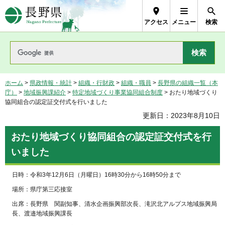
長野県Nagano Prefecture
アクセス
メニュー
検索
ホーム
>
県政情報・統計
>
組織・行財政
>
組織・職員
>
長野県の組織一覧（本
庁）
>
地域振興課紹介
>
特定地域づくり事業協同組合制度
> おたり地域づくり
協同組合の認定証交付式を行いました
更新日：2023年8月10日
おたり地域づくり協同組合の認定証交付式を行
いました
日時：令和3年12月6日（月曜日）16時30分から16時50分まで
場所：県庁第三応接室
出席：長野県 関副知事、清水企画振興部次長、滝沢北アルプス地域振興局
長、渡邉地域振興課長