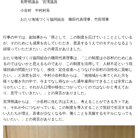
長野県議会 宮澤議員
小谷村 中村村長
おたり地域づくり協同組合 幾田代表理事、竹田理事
行事の中では、副知事から「県として、この制度を広げていくこととしている
が、そのためにも成果を出していただき、普及するうえでのモデルとなるよう
頑張っていただきたい」との発言がありました。
おたり地域づくり協同組合の幾田代表理事は、「この制度は小谷村のためにあ
るのではないかと思えるものであり、この制度を活用して、人材不足という現
場目線の問題だけでなく、移住・定住促進へとつなげ小谷村の活性化に貢献し
たい。」と決意を語り、中村小谷村長からは、「他地域から来てくれた方を
様々な働き方の中で、今までなし得なかった通年雇用ができることは非常にあ
りがたいこと。それが人口増や移住につがっていくのではないかと考えてお
り、見守っていきたい。」との発言がありました。
宮澤県議からは、「小谷村に住む方は工夫し、考えることができる方々であ
り、それが今につながっている。この制度を導入することで笑顔で生活する若
い人たちが増え、若者が少なくなる中、働くことを克服するモデルになっても
らいたい。」との発言がありました。