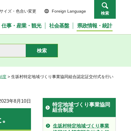
サイズ・色合い変更
Foreign Language
検索
仕事・産業・観光
社会基盤
県政情報・統計
制度
> 生坂村特定地域づくり事業協同組合認定証交付式を行い
023年8月10日
特定地域づくり事業協同
組合制度
た。
生坂村特定地域づくり事業