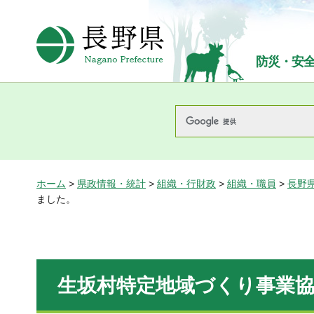
長野県Nagano Prefecture
防災・安
ホーム
>
県政情報・統計
>
組織・行財政
>
組織・職員
>
長野
ました。
生坂村特定地域づくり事業