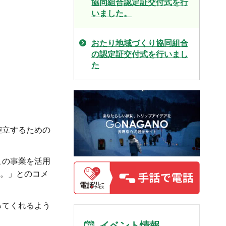
協同組合認定証交付式を行
いました。
おたり地域づくり協同組合
の認定証交付式を行いまし
た
確立するための
この事業を活用
い。」とのコメ
ってくれるよう
イベント情報