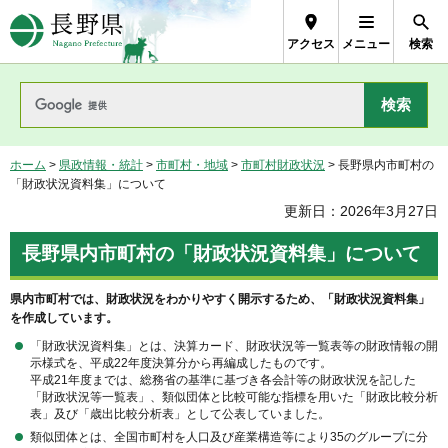
長野県Nagano Prefecture
アクセス
メニュー
検索
ホーム
>
県政情報・統計
>
市町村・地域
>
市町村財政状況
> 長野県内市町村の
「財政状況資料集」について
更新日：2026年3月27日
長野県内市町村の「財政状況資料集」について
県内市町村では、財政状況をわかりやすく開示するため、「財政状況資料集」
を作成しています。
「財政状況資料集」とは、決算カード、財政状況等一覧表等の財政情報の開
示様式を、平成22年度決算分から再編成したものです。
平成21年度までは、総務省の基準に基づき各会計等の財政状況を記した
「財政状況等一覧表」、類似団体と比較可能な指標を用いた「財政比較分析
表」及び「歳出比較分析表」として公表していました。
類似団体とは、全国市町村を人口及び産業構造等により35のグループに分