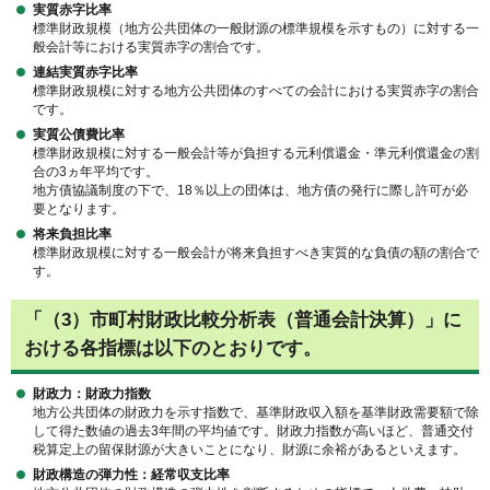
実質赤字比率
標準財政規模（地方公共団体の一般財源の標準規模を示すもの）に対する一
般会計等における実質赤字の割合です。
連結実質赤字比率
標準財政規模に対する地方公共団体のすべての会計における実質赤字の割合
です。
実質公債費比率
標準財政規模に対する一般会計等が負担する元利償還金・準元利償還金の割
合の3ヵ年平均です。
地方債協議制度の下で、18％以上の団体は、地方債の発行に際し許可が必
要となります。
将来負担比率
標準財政規模に対する一般会計が将来負担すべき実質的な負債の額の割合で
す。
「（3）市町村財政比較分析表（普通会計決算）」に
おける各指標は以下のとおりです。
財政力：財政力指数
地方公共団体の財政力を示す指数で、基準財政収入額を基準財政需要額で除
して得た数値の過去3年間の平均値です。財政力指数が高いほど、普通交付
税算定上の留保財源が大きいことになり、財源に余裕があるといえます。
財政構造の弾力性：経常収支比率