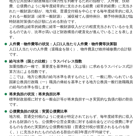
地方公共団体の財政構造の弾力性を判断するための指標で、人件費、扶助
費、公債費のように毎年度経常的に支出される経費（経常的経費）に充当さ
れた一般財源の額が、地方税、普通交付税を中心とする毎年度経常的に収入
される一般財源（経常一般財源）、減収補てん債特例分、猶予特例債及び臨
時財政対策債の合計額に占める割合です。
この指標は経常的経費に経常一般財源収入がどの程度充当されているかを見
るものであり、比率が高いほど財政構造の硬直化が進んでいることを表しま
す。
人件費・物件費等の状況：人口1人当たり人件費・物件費等決算額
人口1人当たりの人件費（退職金を除く）、物件費及び維持補修費の合計額
です。
給与水準（国との比較）：ラスパイレス指数
加重指数の一種で、重要度を基準時点（又は場）に求めるラスパイレス式計
算方法による指数です。
ここでは、地方公務員の給与水準を表すものとして、一般に用いられている
国家公務員行政職（一）職員の俸給を基準とする地方公務員一般行政職職員
の給与の水準を指します。
将来負担の状況：将来負担比率
標準財政規模に対する一般会計等が将来負担すべき実質的な負債の額の割合
です。
公債費負担の状況：実質公債費比率
地方税、普通交付税のように使途が特定されておらず、毎年度経常的に収入
される財源のうち、公債費や公営企業債に対する繰出金などの公債費に準ず
るものを含めた実質的な公債費相当額（普通交付税が措置されるものを除
く。）に充当されたものの占める割合の前3年度の平均値です。