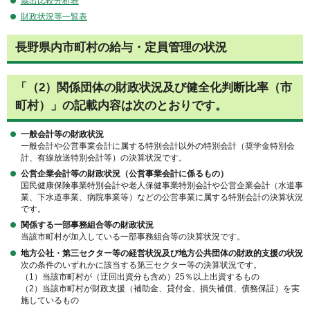
歳出比較分析表
財政状況等一覧表
長野県内市町村の給与・定員管理の状況
「（2）関係団体の財政状況及び健全化判断比率（市
町村）」の記載内容は次のとおりです。
一般会計等の財政状況
一般会計や公営事業会計に属する特別会計以外の特別会計（奨学金特別会
計、有線放送特別会計等）の決算状況です。
公営企業会計等の財政状況（公営事業会計に係るもの）
国民健康保険事業特別会計や老人保健事業特別会計や公営企業会計（水道事
業、下水道事業、病院事業等）などの公営事業に属する特別会計の決算状況
です。
関係する一部事務組合等の財政状況
当該市町村が加入している一部事務組合等の決算状況です。
地方公社・第三セクター等の経営状況及び地方公共団体の財政的支援の状況
次の条件のいずれかに該当する第三セクター等の決算状況です。
（1）当該市町村が（迂回出資分も含め）25％以上出資するもの
（2）当該市町村が財政支援（補助金、貸付金、損失補償、債務保証）を実
施しているもの